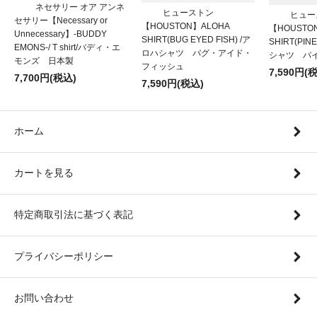
ネセサリー オア アンネ
ヒューストン
ヒュー
セサリー【Necessary or
【HOUSTON】ALOHA
【HOUSTO
Unnecessary】-BUDDY
SHIRT(BUG EYED FISH) /ア
SHIRT(PIN
EMONS-/ T shirt/バディ・エ
ロハシャツ バグ・アイド・
シャツ パ
モンズ 日本製
フィッシュ
7,590円(
7,700円(税込)
7,590円(税込)
ホーム
カートを見る
特定商取引法に基づく表記
プライバシーポリシー
お問い合わせ