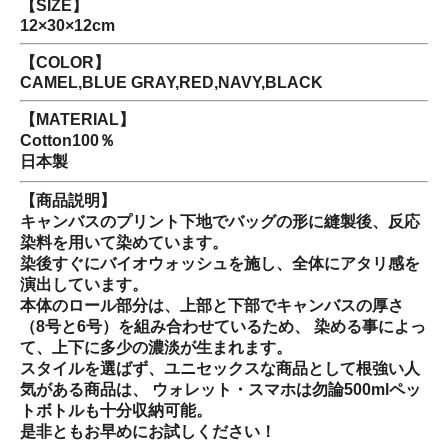
【SIZE】
12×30×12cm
【COLOR】
CAMEL,BLUE GRAY,RED,NAVY,BLACK
【MATERIAL】
Cotton100％
日本製
【商品説明】
キャンバスのプリント下地でバッグの形に縫製後、反応
染料を用いて染めています。
染後すぐにバイオウォッシュを施し、全体にアタリ感を
演出しています。
本体のロール部分は、上部と下部でキャンバスの厚さ
（8号と6号）を組み合わせているため、 染める事によっ
て、上下に多少の濃淡が生まれます。
スタイルを選ばず、ユニセックスな商品として根強い人
気がある商品は、 ウォレット・スマホは勿論500mlペッ
トボトルも十分収納可能。
是非ともお早めにお試しください！