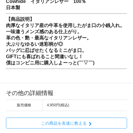
Cowhide イタリアンレザー 100％
日本製
【商品説明】
肉厚なイタリア産の牛革を使用したがま口の小銭入れ。
一味違うメンズ感のある仕上がり。
革の色・艶・最高なイタリアンレザー。
大ぶりなゆるい迷彩柄が◎
バッグに忍ばせたくなるミニがま口。
GIFTにも喜ばれること間違いなし！
僕はコンビニ用に購入しよーっと(￣▽￣)
その他の詳細情報
販売価格
4,950円(税込)
この商品を友達に教える