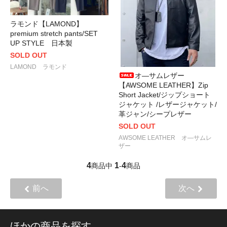
ラモンド【LAMOND】
premium stretch pants/SET
UP STYLE 日本製
SOLD OUT
LAMOND ラモンド
オ―サムレザー
【AWSOME LEATHER】Zip
Short Jacket/ジップショート
ジャケット /レザージャケット/
革ジャン/シープレザー
SOLD OUT
AWSOME LEATHER オ―サムレ
ザー
4
1
4
商品中
-
商品
前へ
次へ
ほかの商品を探す