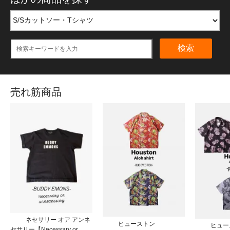
検索
売れ筋商品
ネセサリー オア アンネ
ヒューストン
ヒュー
セサリー【Necessary or