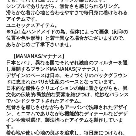
シンプルでありながら、無骨さも感じられるリング。
滑らかな着け心地と合わせやすさで毎日身に着けられる
アイテムです。
ユニセックスアイテム。
※1点1点ハンドメイドの為、個体によって画像（刻印の
位置や色や形等）と若干異なる場合がございますので、
あらかじめご了承下さいませ。
【MANANAS/マナナス】
日本とバリ、異なる国でそれぞれ独自のフィルターを通
し展開するブランドMANANAS(マナナス）。
デザインのベースは日本、モノづくりのバックグラウン
ドに恵まれたバリが生産のベースとなっています。
日本的な感性をクリエイションの軸に置きながらも、異
文化の伝統的/民族的な要素を結びつけ、絶妙なバランス
でハンドクラフトされたアイテム。
無骨さを感じさせながらもアーバンで洗練されたデザイ
ン、ミニマムでありながら機能的なディテールなどデザ
インや素材選び、製法拘ったアイテムを製作していま
す。
着心地や使い心地の良さを追求し、毎日身につけられ、