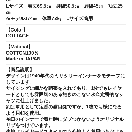
Lサイズ 着丈69.5㎝ 身幅50.5㎝ 肩幅45㎝ 袖丈25
㎝
※モデル174㎝ 体重73㎏ Lサイズ着用
【Color】
COTTAGE
【Material】
COTTON100％
Made in JAPAN.
【商品説明】
デザインは1940年代のミリタリーインナーをモチーフに
しています。
サイジングに細かな調整を入れてあり、1枚でもレイヤ
ードとしても雰囲気のある飽きのこない永久定番的なシ
ャツに仕上げました。
釦は軍用として定番の猫目釦ですが、1枚でも様になる
よう貝釦を使用。
袖口のインナーで着た時にダブつかないようオリジナル
リブをつけています。
生地はレイヤードスタイルでも心地よく着用いただける