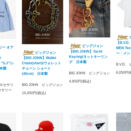
【B.V.D
ビッグジョン
リー オア
MEN T
【BIG JOHN】Yacht
ビッグジョン
ー・メン
Keyring/ヨットキーリン
r
【BIG JOHN】Wallet
グ 日本製
"S.J"/シ
Chain(short)/ウォレット
B.V.D
本製
チェーン ショート
6,050円
BIG JOHN ビッグジョン
(40cm) 日本製
4,950円(税込)
y ネセサリ
BIG JOHN ビッグジョン
セサリー
10,450円(税込)