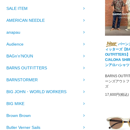
SALE ITEM
AMERICAN NEEDLE
anapau
Audience
バーン
ィッターズ【BA
OUTFITTERS】
BAGn'n'NOUN
C/ALOHA SH
ンアロハシャツ
BARNS OUTFITTERS
BARNS OUTFI
BARNSTORMER
ーンズアウトフ
ズ
BIG JOHN・WORLD WORKERS
17,600円(税込)
BIG MIKE
Brown Brown
Butler Verner Sails