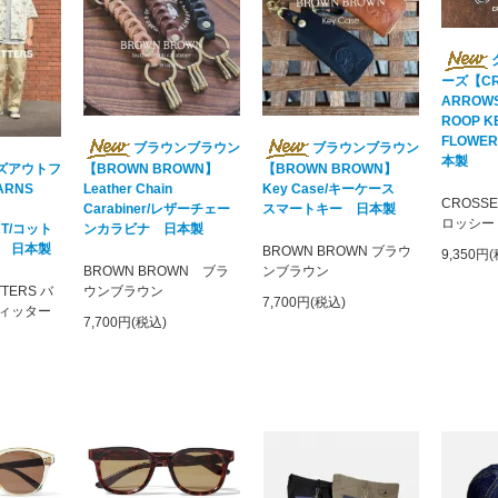
ーズ【CR
ARROW
ROOP K
FLOWE
ブラウンブラウン
ブラウンブラウン
本製
ズアウトフ
【BROWN BROWN】
【BROWN BROWN】
Leather Chain
Key Case/キーケース
RNS
CROSS
Carabiner/レザーチェー
スマートキー 日本製
ロッシー
ンカラビナ 日本製
IRT/コット
 日本製
BROWN BROWN ブラウ
9,350円
BROWN BROWN ブラ
ンブラウン
ウンブラウン
TTERS バ
7,700円(税込)
ィッター
7,700円(税込)