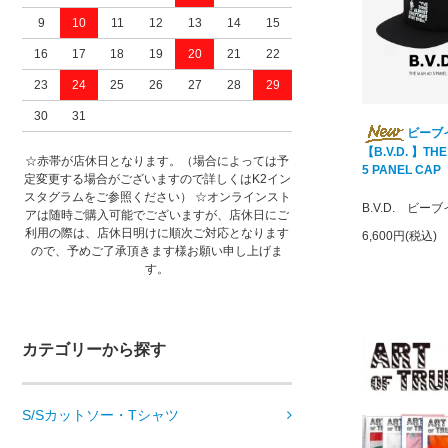
9
10
11
12
13
14
15
16
17
18
19
20
21
22
23
24
25
26
27
28
29
30
31
ビーブ
【B.V.D. 】TH
☆赤帯が店休日となります。（場合によっては予
5 PANEL CAP
定変更する場合がございますので詳しくはK2イン
スタグラムをご参照ください） ☆オンラインスト
B.V.D. ビー
アは随時ご購入可能でございますが、店休日にご
利用の際は、店休日明けに順次ご対応となります
6,600円(税込)
ので、予めご了承頂きます様お願い申し上げま
す。
カテゴリーから探す
S/Sカットソー・Tシャツ