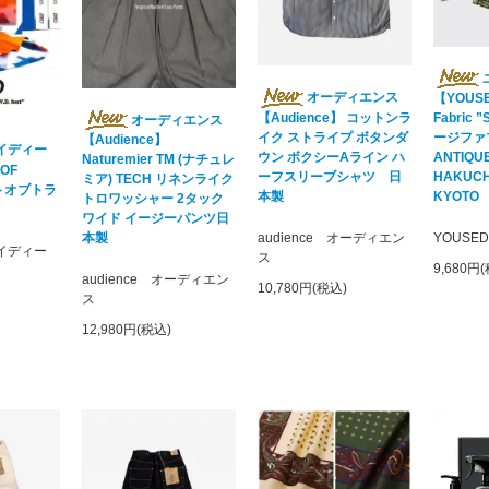
オーディエンス
【YOUSE
【Audience】 コットンラ
Fabric
オーディエンス
イク ストライプ ボタンダ
ージフ
【Audience】
イディー
ウン ボクシーAライン ハ
ANTIQUE
Naturemier TM (ナチュレ
 OF
ーフスリーブシャツ 日
HAKUC
ミア) TECH リネンライク
ートオブトラ
本製
KYOTO
トロワッシャー 2タック
ワイド イージーパンツ日
audience オーディエン
YOUSE
本製
ブイディー
ス
9,680円
audience オーディエン
10,780円(税込)
ス
12,980円(税込)