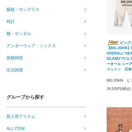
眼鏡・サングラス
時計
靴・サンダル
ビッグ
アンダーウェア・ソックス
【BIG JOHN】
OVERALL"SE
装飾雑貨
ISLAND"/ウ
ーオール シー
コットン 日本製
生活雑貨
BIG JOHN 
38,500円(税込)
グループから探す
新入荷アイテム
ALL ITEM