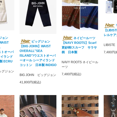
【LIBIST
レルケア
ジョン
ネイビールーツ
ビッグジョン
WAIST
【NAVY ROOTS】Scarf
LIBIS
【BIG JOHN】WAIST
A
更紗柄/スカーフ サラサ
OVERALL"SEA
エストオーバ
7,480円
柄 日本製
ISLAND"/ウエストオーバ
アイランド
ーオール シーアイランド
 ECRU
NAVY ROOTS ネイビール
コットン 日本製 INDIGO
ーツ
ビッグジョン
7,480円(税込)
BIG JOHN ビッグジョン
41,800円(税込)