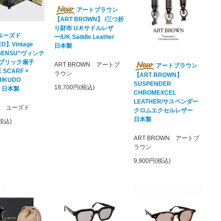
アートブラウン
【ART BROWN】 /三つ折
り財布 U.Kサドルレザ
ユーズド
ー/UK Saddle Leather
D】Vintage
日本製
 ”SENSU”ヴィンテ
ァブリック扇子
ART BROWN アートブ
アートブラウン
 SCARF ×
ラウン
【ART BROWN】
HIKUDO
SUSPENDER
18,700円(税込)
 日本製
CHROMEXCEL
LEATHER/サスペンダー
D ユーズド
クロムエクセルレザー
日本製
(税込)
ART BROWN アートブ
ラウン
9,900円(税込)