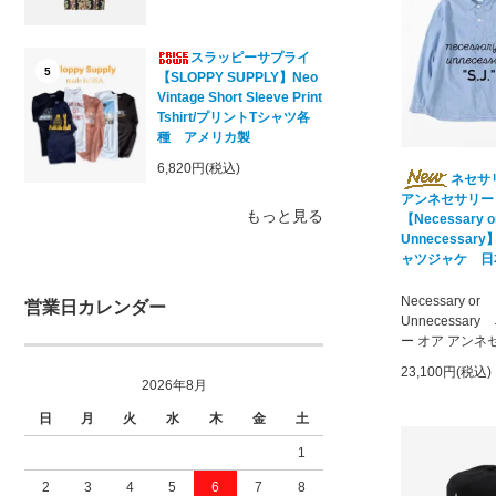
スラッピーサプライ
5
【SLOPPY SUPPLY】Neo
Vintage Short Sleeve Print
Tshirt/プリントTシャツ各
種 アメリカ製
6,820円(税込)
ネセサ
アンネセサリー
もっと見る
【Necessary o
Unnecessary】
ャツジャケ 日
Necessary or
営業日カレンダー
Unnecessar
ー オア アンネ
23,100円(税込)
2026年8月
日
月
火
水
木
金
土
1
2
3
4
5
6
7
8