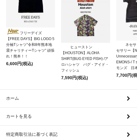
フリーデイズ
【FREE DAYS】BIG LOGO 5
分袖Tシャツ”令和8年熊本地
ネセサ
ヒューストン
震チャリティーTシャツ” 頑張
セサリー【Nec
【HOUSTON】ALOHA
れ！熊本！！
Unnecessa
SHIRT(BUG EYED FISH) /ア
EMONS-/ T
6,600円(税込)
ロハシャツ バグ・アイド・
モンズ 日
フィッシュ
7,700円(
7,590円(税込)
ホーム
カートを見る
特定商取引法に基づく表記