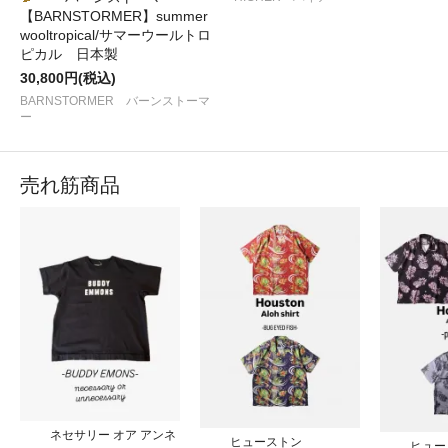
【BARNSTORMER】summer
wooltropical/サマーウールトロ
ピカル 日本製
30,800円(税込)
BARNSTORMER バーンストーマ
ー
売れ筋商品
ネセサリー オア アンネ
ヒューストン
ヒュー