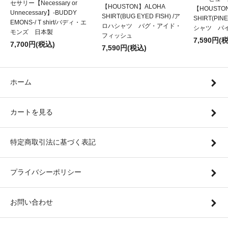
セサリー【Necessary or
【HOUSTON】ALOHA
【HOUSTO
Unnecessary】-BUDDY
SHIRT(BUG EYED FISH) /ア
SHIRT(PIN
EMONS-/ T shirt/バディ・エ
ロハシャツ バグ・アイド・
シャツ パ
モンズ 日本製
フィッシュ
7,590円(
7,700円(税込)
7,590円(税込)
ホーム
カートを見る
特定商取引法に基づく表記
プライバシーポリシー
お問い合わせ