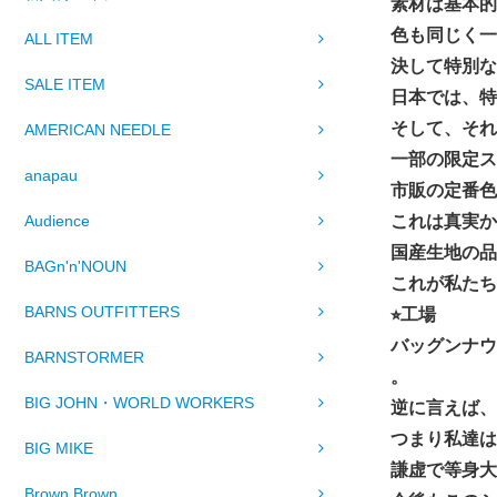
素材は基本
色も同じく一
ALL ITEM
決して特別な
SALE ITEM
日本では、特
そして、それ
AMERICAN NEEDLE
一部の限定ス
anapau
市販の定番色
Audience
これは真実か
国産生地の品
BAGn'n'NOUN
これが私たち
BARNS OUTFITTERS
⭐︎工場
バッグンナ
BARNSTORMER
。
BIG JOHN・WORLD WORKERS
逆に言えば、
つまり私達は
BIG MIKE
謙虚で等身大
Brown Brown