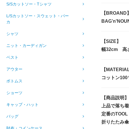
S/Sカットソー・Tシャツ
【BROAND
L/Sカットソー・スウェット・パー
BAG’n'NO
カ
シャツ
【SIZE】
ニット・カーディガン
幅32cm 高
ベスト
アウター
【MATERIA
コットン10
ボトムス
ショーツ
【商品説明】
キャップ・ハット
上品で落ち着
定番のTOO
バッグ
折りたたみ傘
財布・コインケース