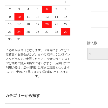
1
2
3
4
5
6
7
8
9
10
11
12
13
14
15
16
17
18
19
20
21
22
23
24
25
26
27
28
29
30
31
購入数
☆赤帯が店休日となります。（場合によっては予
定変更する場合がございますので詳しくはK2イン
スタグラムをご参照ください） ☆オンラインスト
アは随時ご購入可能でございますが、店休日にご
利用の際は、店休日明けに順次ご対応となります
ので、予めご了承頂きます様お願い申し上げま
す。
カテゴリーから探す