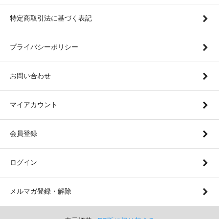
特定商取引法に基づく表記
プライバシーポリシー
お問い合わせ
マイアカウント
会員登録
ログイン
メルマガ登録・解除