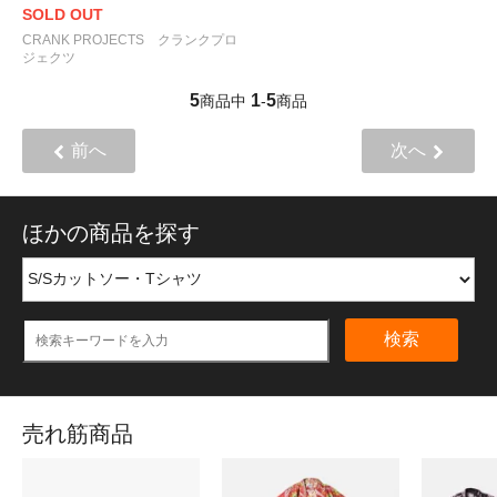
SOLD OUT
CRANK PROJECTS クランクプロ
ジェクツ
5
1
5
商品中
-
商品
前へ
次へ
ほかの商品を探す
検索
売れ筋商品