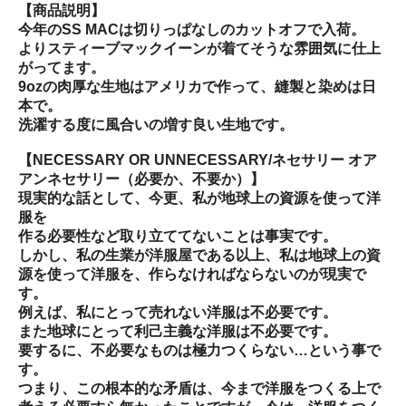
【商品説明】
今年のSS MACは切りっぱなしのカットオフで入荷。
よりスティーブマックイーンが着てそうな雰囲気に仕上
がってます。
9ozの肉厚な生地はアメリカで作って、縫製と染めは日
本で。
洗濯する度に風合いの増す良い生地です。
【NECESSARY OR UNNECESSARY/ネセサリー オア
アンネセサリー（必要か、不要か）】
現実的な話として、今更、私が地球上の資源を使って洋
服を
作る必要性など取り立ててないことは事実です。
しかし、私の生業が洋服屋である以上、私は地球上の資
源を使って洋服を、作らなければならないのが現実で
す。
例えば、私にとって売れない洋服は不必要です。
また地球にとって利己主義な洋服は不必要です。
要するに、不必要なものは極力つくらない…という事で
す。
つまり、この根本的な矛盾は、今まで洋服をつくる上で