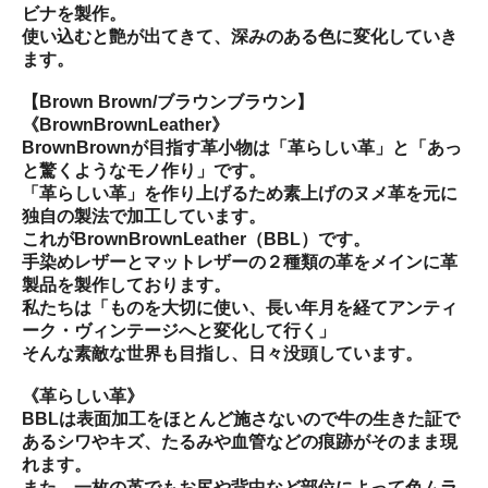
ビナを製作。
使い込むと艶が出てきて、深みのある色に変化していき
ます。
【Brown Brown/ブラウンブラウン】
《BrownBrownLeather》
BrownBrownが目指す革小物は「革らしい革」と「あっ
と驚くようなモノ作り」です。
「革らしい革」を作り上げるため素上げのヌメ革を元に
独自の製法で加工しています。
これがBrownBrownLeather（BBL）です。
手染めレザーとマットレザーの２種類の革をメインに革
製品を製作しております。
私たちは「ものを大切に使い、長い年月を経てアンティ
ーク・ヴィンテージへと変化して行く」
そんな素敵な世界も目指し、日々没頭しています。
《革らしい革》
BBLは表面加工をほとんど施さないので牛の生きた証で
あるシワやキズ、たるみや血管などの痕跡がそのまま現
れます。
また、一枚の革でもお尻や背中など部位によって色ムラ