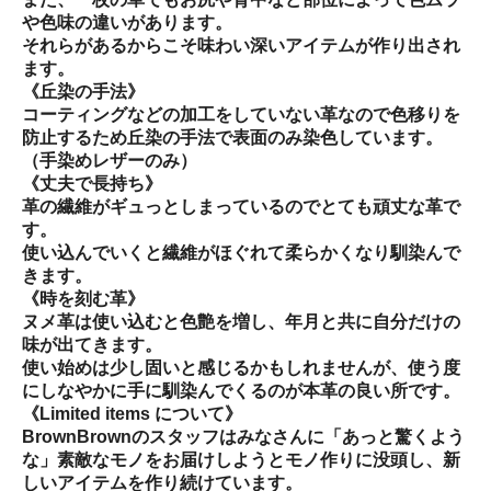
や色味の違いがあります。
それらがあるからこそ味わい深いアイテムが作り出され
ます。
《丘染の手法》
コーティングなどの加工をしていない革なので色移りを
防止するため丘染の手法で表面のみ染色しています。
（手染めレザーのみ）
《丈夫で長持ち》
革の繊維がギュっとしまっているのでとても頑丈な革で
す。
使い込んでいくと繊維がほぐれて柔らかくなり馴染んで
きます。
《時を刻む革》
ヌメ革は使い込むと色艶を増し、年月と共に自分だけの
味が出てきます。
使い始めは少し固いと感じるかもしれませんが、使う度
にしなやかに手に馴染んでくるのが本革の良い所です。
《Limited items について》
BrownBrownのスタッフはみなさんに「あっと驚くよう
な」素敵なモノをお届けしようとモノ作りに没頭し、新
しいアイテムを作り続けています。