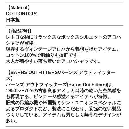
【Material】
COTTON100％
日本製
【商品説明】
レトロな柄にリラックスなボックスシルエットのアロハ
シャツが登場。
現存するヴィンテージアロハから着想を得たアイテム。
コットン100%で肌触りも抜群です。
大人が着やすい落ち着いたアロハシャツです。
【BARNS OUTFITTERS/バーンズ アウトフィッター
ズ】
バーンズ アウトフィッターズ(Barns Out Fitters)は、
1950’s〜70’sの古き良きアメリカ当時の乾いた空気感を
も再現する、ビンテージ感溢れるアイテムが特徴。
旧式の吊編み機や米国製ミシン・ユニオンスペシャルに
よるプロダクトなど、製法にこだわり、妥協のない製品
づくりしている。アイテムも男らしく無骨なデザインが
多い。