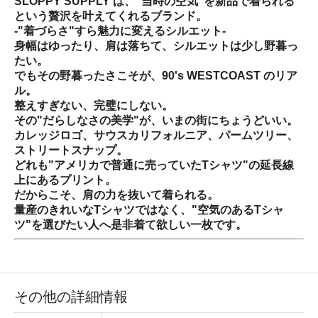
SLOPPY SUPPLY は、"当時の空気"を新品で着られる
という贅沢を叶えてくれるブランド。
-"着づらさ"すら魅力に変えるシルエット-
身幅はゆったり、肩は落ちて、シルエットは少し野暮っ
たい。
でもその野暮ったさこそが、90's WESTCOAST のリア
ル。
整えすぎない、完璧にしない。
その"だらしなさの美学"が、いまの街にちょうどいい。
カレッジロゴ、サウスカリフォルニア、パームツリー、
ストリートスナップ。
どれも"アメリカで普通に売っていたTシャツ"の延長線
上にあるプリント。
だからこそ、肩の力を抜いて着られる。
量産のきれいなTシャツではなく、"空気のあるTシャ
ツ"を選びたい人へ是非着て欲しい一枚です。
その他の詳細情報