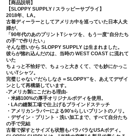
【商品説明】
【SLOPPY SUPPLY / スラッピーサプライ】
2018年、LA。
古着ディーラーとしてアメリカ中を巡っていた日本人夫
婦が、
「90年代のあのプリントTシャツを、もう一度“自分たち
の手”で作りたい」
そんな想いから SLOPPY SUPPLY は生まれました。
彼らが惚れ込んだのは、当時の WEST COAST に流れて
いた
ちょっと不恰好で、ちょっと大きくて、でも妙にかっこ
いいTシャツ。
完璧じゃない“だらしなさ＝SLOPPY”を、あえてデザイ
ンとして再構築しています。
-アメリカ製にこだわる理由-
・米綿100%の厚手オリジナルボディを使用。
・LAの縫製工場で仕上げるブラインドステッチ
・アメリカンラバーによる90'sらしいプリントのノリ。
・デザイン・プリント・洗い加工まで、すべて自分たち
の手で完結
古着で探すとサイズも状態もバラバラなUSAボディ。