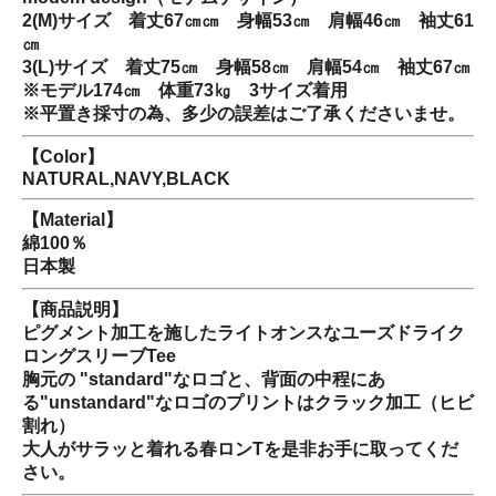
2(M)サイズ 着丈67㎝㎝ 身幅53㎝ 肩幅46㎝ 袖丈61
㎝
3(L)サイズ 着丈75㎝ 身幅58㎝ 肩幅54㎝ 袖丈67㎝
※モデル174㎝ 体重73㎏ 3サイズ着用
※平置き採寸の為、多少の誤差はご了承くださいませ。
【Color】
NATURAL,NAVY,BLACK
【Material】
綿100％
日本製
【商品説明】
ピグメント加工を施したライトオンスなユーズドライク
ロングスリーブTee
胸元の "standard"なロゴと、背面の中程にあ
る"unstandard"なロゴのプリントはクラック加工（ヒビ
割れ）
大人がサラッと着れる春ロンTを是非お手に取ってくだ
さい。