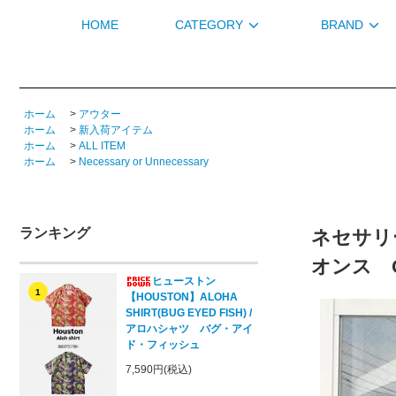
HOME
CATEGORY
BRAND
ホーム
>
アウター
ホーム
>
新入荷アイテム
ホーム
>
ALL ITEM
ホーム
>
Necessary or Unnecessary
ランキング
ネセサリー 
オンス 
ヒューストン
1
【HOUSTON】ALOHA
SHIRT(BUG EYED FISH) /
アロハシャツ バグ・アイ
ド・フィッシュ
7,590円(税込)