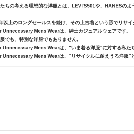
たちの考える理想的な洋服とは、LEVI'S501や、HANES
0年以上のロングセールスを続け、その上古着という形でリサ
y or Unnecessary Mens Wearは、紳士カジュアルウェアです。
服でも、特別な洋服でもありません。
y or Unnecessary Mens Wearは、“いま着る洋服”に対する
y or Unnecessary Mens Wearは、“リサイクルに耐え