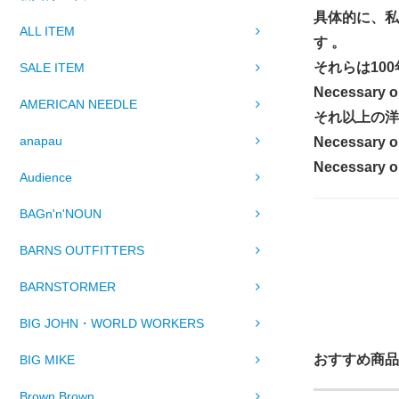
具体的に、私
ALL ITEM
す 。
それらは10
SALE ITEM
Necessar
AMERICAN NEEDLE
それ以上の洋
anapau
Necessar
Necessar
Audience
BAGn'n'NOUN
BARNS OUTFITTERS
BARNSTORMER
BIG JOHN・WORLD WORKERS
おすすめ商品
BIG MIKE
Brown Brown