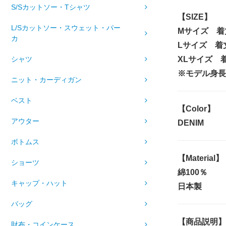
S/Sカットソー・Tシャツ
【SIZE】
L/Sカットソー・スウェット・パー
Mサイズ 着
カ
Lサイズ 着
シャツ
XLサイズ 着
※モデル身長1
ニット・カーディガン
ベスト
【Color】
アウター
DENIM
ボトムス
【Material】
ショーツ
綿100％
キャップ・ハット
日本製
バッグ
【商品説明】
財布・コインケース