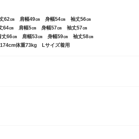
丈62㎝ 肩幅49㎝ 身幅54㎝ 袖丈56㎝
丈64㎝ 肩幅5㎝ 身幅57㎝ 袖丈57㎝
丈66㎝ 肩幅53㎝ 身幅59㎝ 袖丈58㎝
74cm体重73kg Lサイズ着用