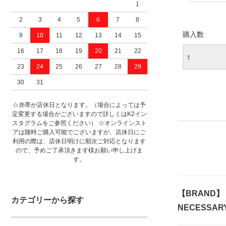
1
2
3
4
5
6
7
8
購入数
9
10
11
12
13
14
15
16
17
18
19
20
21
22
23
24
25
26
27
28
29
30
31
☆赤帯が店休日となります。（場合によっては予
定変更する場合がございますので詳しくはK2イン
スタグラムをご参照ください） ☆オンラインスト
アは随時ご購入可能でございますが、店休日にご
利用の際は、店休日明けに順次ご対応となります
ので、予めご了承頂きます様お願い申し上げま
す。
【BRAND】
カテゴリーから探す
NECESSAR