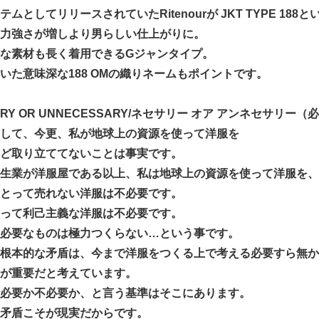
ムとしてリリースされていたRitenourが JKT TYPE 1
力強さが増しより男らしい仕上がりに。
な素材も長く着用できるGジャンタイプ。
いた意味深な188 OMの織りネームもポイントです。
ARY OR UNNECESSARY/ネセサリー オア アンネセサリー
して、今更、私が地球上の資源を使って洋服を
ど取り立ててないことは事実です。
生業が洋服屋である以上、私は地球上の資源を使って洋服を、
とって売れない洋服は不必要です。
って利己主義な洋服は不必要です。
必要なものは極力つくらない…という事です。
根本的な矛盾は、今まで洋服をつくる上で考える必要すら無か
が重要だと考えています。
る必要か不必要か、と言う基準はそこにあります。
矛盾こそが現実だからです。