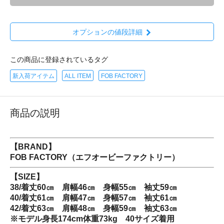
オプションの値段詳細
この商品に登録されているタグ
新入荷アイテム
ALL ITEM
FOB FACTORY
商品の説明
【BRAND】
FOB FACTORY（エフオービーファクトリー）
【SIZE】
38/着丈60㎝ 肩幅46㎝ 身幅55㎝ 袖丈59㎝
40/着丈61㎝ 肩幅47㎝ 身幅57㎝ 袖丈61㎝
42/着丈63㎝ 肩幅48㎝ 身幅59㎝ 袖丈63㎝
※モデル身長174cm体重73kg 40サイズ着用