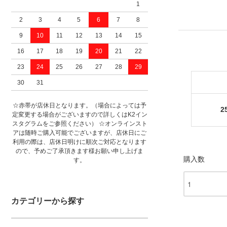
1
2
3
4
5
6
7
8
9
10
11
12
13
14
15
16
17
18
19
20
21
22
23
24
25
26
27
28
29
30
31
☆赤帯が店休日となります。（場合によっては予
2
定変更する場合がございますので詳しくはK2イン
スタグラムをご参照ください） ☆オンラインスト
アは随時ご購入可能でございますが、店休日にご
利用の際は、店休日明けに順次ご対応となります
ので、予めご了承頂きます様お願い申し上げま
購入数
す。
カテゴリーから探す