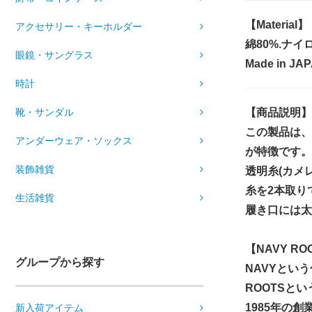
【Material】
アクセサリー・キーホルダー
綿80%.ナイ
眼鏡・サングラス
Made in JAP
時計
靴・サンダル
【商品説明】
この製品は、
アンダーウェア・ソックス
が特徴です。
装飾雑貨
透明糸(カメ
糸を2本取り
生活雑貨
履き口には太
【NAVY RO
グループから探す
NAVYという
ROOTSとい
1985年の
新入荷アイテム