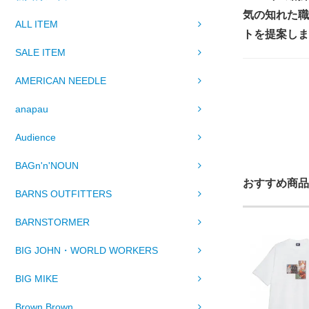
気の知れた職
ALL ITEM
トを提案しま
SALE ITEM
AMERICAN NEEDLE
anapau
Audience
BAGn'n'NOUN
おすすめ商品
BARNS OUTFITTERS
BARNSTORMER
BIG JOHN・WORLD WORKERS
BIG MIKE
Brown Brown