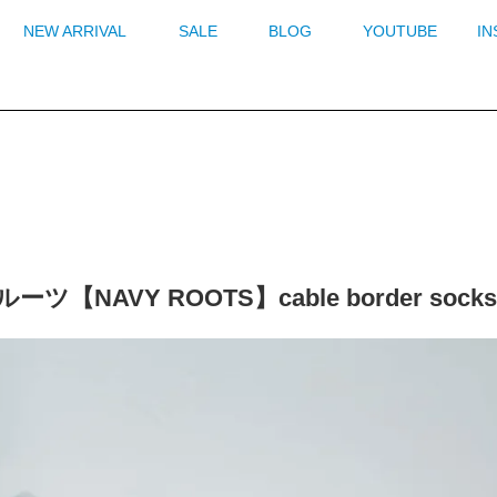
NEW ARRIVAL
SALE
BLOG
YOUTUBE
I
ーツ【NAVY ROOTS】cable border 