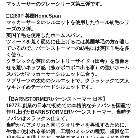
マッカーサーのグレーシリーズ第三弾です。
□1280P 英国HomeSpan
マッカーサー２のシルエットを使用したウール紡毛シリ
ーズの２弾。
英国羊毛を使用したホームスパン。
ツィードを荒く硬めに仕上げるには英国羊毛の方が適し
ているので、バーンストーマーの紡毛には英国羊毛を多
く使う。
クラシックな英国のカントリーサイド（田舎）を想像さ
せる荒いネップ感（糸がポコポコ出る事）の強いホーム
スパンがマッカーサーシルエットに合う。
２プリーツの太めのシルエットで、クラッシックで大人
なキレイめテーパードシルエットです。
【BARNSTORMER/バーンストーマー 日本】
1977年創業の日本で初めての本格的なチノパンを国産で
作り上げたBARNSTORMER/バーンストーマー。当時チ
ノパンはスラックス仕立て。
当時からアメリカと同じクオリティを再現するために、
生地に使われる糸の質、工場のミシンの種類、複雑な工
程を行える職人など、本物のアメリカントラッドを追求