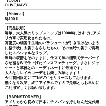
【Color】
OLIVE,NAVY
【Material】
綿100％
【商品説明】
毎年、大人気のリップストップは1900年にはすでにアメ
リカ軍で実用化されたもの。
高密度の細番手生地のパラシュートが引き裂けないよう
に格子状に太番手をさしたもの、その当時の番手で再現
したスペシャルなリップ。
当時の表情をそのままに、仕立て屋の縫製でテーパード
させ裾をWで仕上げたドレスファティーグ。まさにジャ
ケットと革靴とのコーディネートに最適です。
大人なキレイめコーデをお楽しみ頂けます！
今回初回限定にて"NAVY"をリリースしております。
無くなり次第、終了アイテムですので是非ともお早めに
ご利用宜しくお願い致します。
【BARNSTORMER】
アメリカから初めて日本にチノパンを持ち込んだ先代達