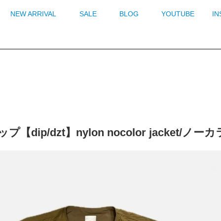
NEW ARRIVAL
SALE
BLOG
YOUTUBE
I
プ【dip/dzt】nylon nocolor jack