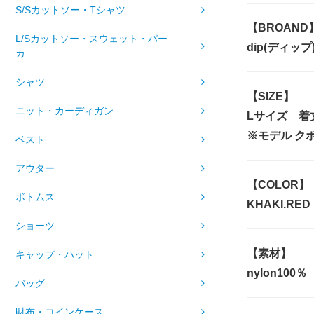
S/Sカットソー・Tシャツ
【BROAND
L/Sカットソー・スウェット・パー
dip(ディップ
カ
シャツ
【SIZE】
ニット・カーディガン
Lサイズ 着
※モデル クボ
ベスト
アウター
【COLOR】
ボトムス
KHAKI.RED
ショーツ
【素材】
キャップ・ハット
nylon100％
バッグ
財布・コインケース