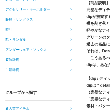
【商品説明】
アクセサリー・キーホルダー
完璧なディテ
dipが提案
眼鏡・サングラス
襟を削ぎ落と
時計
軽やかなナイ
グリーンのタ
靴・サンダル
過去の名品に
アンダーウェア・ソックス
それは、De
「こうあるべ
装飾雑貨
dipは、あ
生活雑貨
【dip / デ
dipは " detail
（完璧なディ
グループから探す
「完璧なディ
素材・パター
新入荷アイテム