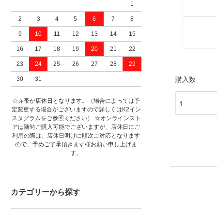
1
2
3
4
5
6
7
8
9
10
11
12
13
14
15
16
17
18
19
20
21
22
23
24
25
26
27
28
29
30
31
購入数
☆赤帯が店休日となります。（場合によっては予
定変更する場合がございますので詳しくはK2イン
スタグラムをご参照ください） ☆オンラインスト
アは随時ご購入可能でございますが、店休日にご
利用の際は、店休日明けに順次ご対応となります
ので、予めご了承頂きます様お願い申し上げま
す。
カテゴリーから探す