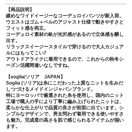
【商品説明】
緩めなワイドイージーなコーデュロイパンツが新入荷。
ウエストはゴム＋ベルのアジャスト仕様で動きやすさと
フィット感を両立。
コーデュロイ素材の畝が光沢感があるので立体感を醸し
出す。
リラックスイージースタイルで穿けるので大人カジュア
ルにはもってこい⤴︎
アウトドアライクに着用できるので、これからの秋冬シ
ーズン活躍間違いなしですね。
【soglia/ソリア JAPAN】
Soglia (ソリア)は糸にこだわった上質なニットを生みだ
しつづけるメイドインジャパンブランド。
特にヨーロッパで厳選された糸を使用し、国内のニット
工場で職人の手により丁寧に編み上げられたニットは、
柔らかな仕上がりで品質の良さが前面に出ています。シ
ンプルなデザインで、男女問わず着用できる使いやすさ
も魅力。完成度の高さを肌で感じられるアイテムが揃い
ます。