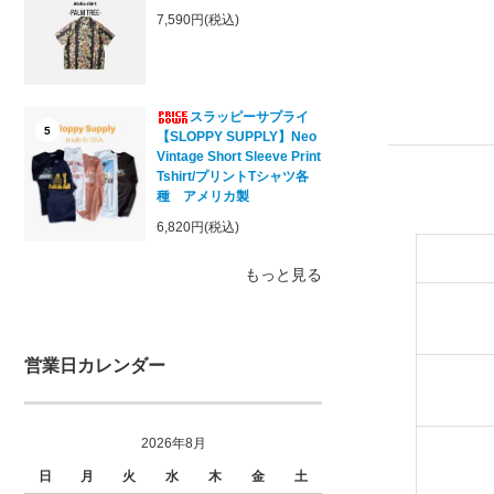
7,590円(税込)
スラッピーサプライ
5
【SLOPPY SUPPLY】Neo
Vintage Short Sleeve Print
Tshirt/プリントTシャツ各
種 アメリカ製
6,820円(税込)
もっと見る
営業日カレンダー
2026年8月
日
月
火
水
木
金
土