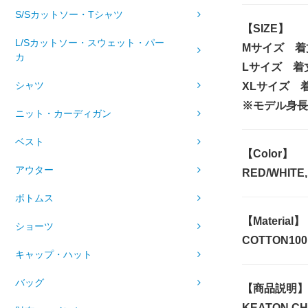
S/Sカットソー・Tシャツ
【SIZE】
L/Sカットソー・スウェット・パー
Mサイズ 着
カ
Lサイズ 着
シャツ
XLサイズ 着
※モデル身長1
ニット・カーディガン
ベスト
【Color】
アウター
RED/WHITE
ボトムス
【Material】
ショーツ
COTTON10
キャップ・ハット
バッグ
【商品説明】
KEATON CH