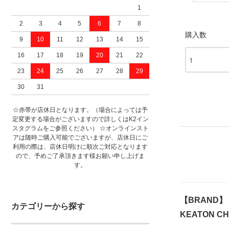
1
2
3
4
5
6
7
8
購入数
9
10
11
12
13
14
15
16
17
18
19
20
21
22
23
24
25
26
27
28
29
30
31
☆赤帯が店休日となります。（場合によっては予
定変更する場合がございますので詳しくはK2イン
スタグラムをご参照ください） ☆オンラインスト
アは随時ご購入可能でございますが、店休日にご
利用の際は、店休日明けに順次ご対応となります
ので、予めご了承頂きます様お願い申し上げま
す。
【BRAND】
カテゴリーから探す
KEATON 