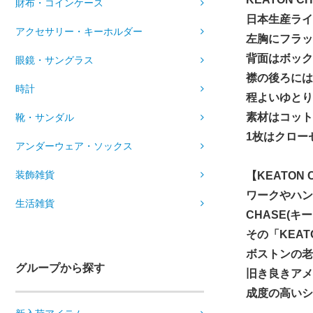
財布・コインケース
日本生産ライ
アクセサリー・キーホルダー
左胸にフラッ
背面はボック
眼鏡・サングラス
襟の後ろには
時計
程よいゆとり
素材はコット
靴・サンダル
1枚はクロー
アンダーウェア・ソックス
装飾雑貨
【KEATON
ワークやハン
生活雑貨
CHASE(キ
その「KEAT
ボストンの老
グループから探す
旧き良きアメ
成度の高いシ