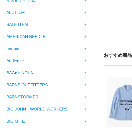
新入荷アイテム
ALL ITEM
SALE ITEM
AMERICAN NEEDLE
anapau
おすすめ商品
Audience
BAGn'n'NOUN
BARNS OUTFITTERS
BARNSTORMER
BIG JOHN・WORLD WORKERS
BIG MIKE