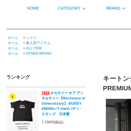
HOME
CATEGORY
BRAND
ホーム
>
シャツ
ホーム
>
新入荷アイテム
ホーム
>
ALL ITEM
ホーム
>
OTHER BRAND
ランキング
キートンチェ
PREMIU
ネセサリー オア アン
1
ネセサリー【Necessary or
Unnecessary】-BUDDY
EMONS-/ T shirt/バディ・
エモンズ 日本製
7,700円(税込)