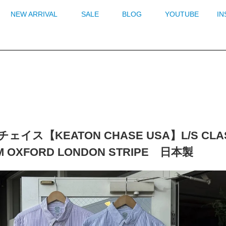
NEW ARRIVAL
SALE
BLOG
YOUTUBE
I
イス【KEATON CHASE USA】L/S CLASSIC
M OXFORD LONDON STRIPE 日本製