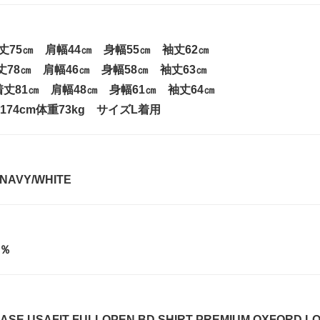
丈75㎝ 肩幅44㎝ 身幅55㎝ 袖丈62㎝
丈78㎝ 肩幅46㎝ 身幅58㎝ 袖丈63㎝
丈81㎝ 肩幅48㎝ 身幅61㎝ 袖丈64㎝
74cm体重73kg サイズL着用
,NAVY/WHITE
0％
ASE USAFIT FULLOPEN BD SHIRT PREMIUM OXFORD