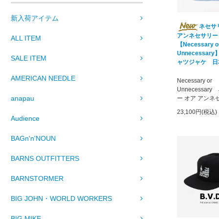
新入荷アイテム
ネセサ
アンネセサリー
ALL ITEM
【Necessary o
Unnecessary】
SALE ITEM
ャツジャケ 日
AMERICAN NEEDLE
Necessary or
Unnecessar
anapau
ー オア アンネ
23,100円(税込)
Audience
BAGn'n'NOUN
BARNS OUTFITTERS
BARNSTORMER
BIG JOHN・WORLD WORKERS
BIG MIKE