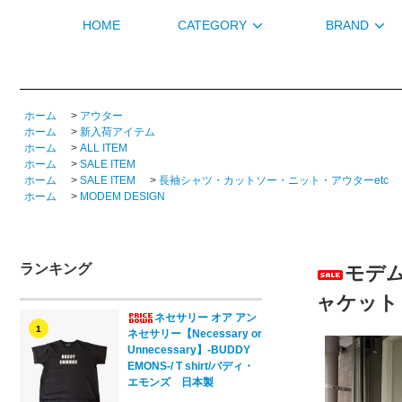
HOME
CATEGORY
BRAND
ホーム
>
アウター
ホーム
>
新入荷アイテム
ホーム
>
ALL ITEM
ホーム
>
SALE ITEM
ホーム
>
SALE ITEM
>
長袖シャツ・カットソー・ニット・アウターetc
ホーム
>
MODEM DESIGN
ランキング
モデムデ
ャケット
ネセサリー オア アン
1
ネセサリー【Necessary or
Unnecessary】-BUDDY
EMONS-/ T shirt/バディ・
エモンズ 日本製