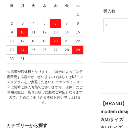
日
月
火
水
木
金
土
購入数
1
2
3
4
5
6
7
8
9
10
11
12
13
14
15
16
17
18
19
20
21
22
23
24
25
26
27
28
29
30
31
☆赤帯が店休日となります。（場合によっては予
定変更する場合がございますので詳しくはK2イン
スタグラムをご参照ください） ☆オンラインスト
アは随時ご購入可能でございますが、店休日にご
利用の際は、店休日明けに順次ご対応となります
ので、予めご了承頂きます様お願い申し上げま
す。
【BRAND】
modem d
2(M)サイズ
カテゴリーから探す
3(L)サイズ