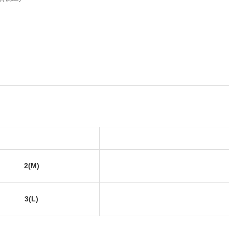
2(M)
3(L)