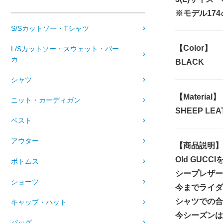
※モデル17
S/Sカットソー・Tシャツ
【Color】
L/Sカットソー・スウェット・パー
カ
BLACK
シャツ
【Material】
ニット・カーディガン
SHEEP LEA
ベスト
アウター
【商品説明】
Old GU
ボトムス
シープレザー
ショーツ
今までライダ
シャツでの合
キャップ・ハット
今シーズンは
バッグ