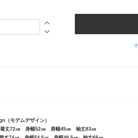
esign（モデムデザイン）
 着丈72㎝ 身幅52㎝ 肩幅45㎝ 袖丈63㎝
 着丈74㎝ 身幅54.5㎝ 肩幅46.5㎝ 袖丈65㎝