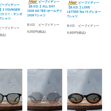
ビーブイディー
ビーブイディー
ビーブイディー
【B.V.D. 】ALL DAY
【B.V.D. 】LOVE
. 】3 YOUNGER
1939 AD TEE /オールデイ
LETTER Tee /ラグレター
ee /スリー・ヤンガ
1939 Tシャツ
Tシャツ
 Tシャツ
B.V.D. ビーブイディー
B.V.D. ビーブイディー
. ビーブイディー
6,050円(税込)
6,600円(税込)
(税込)