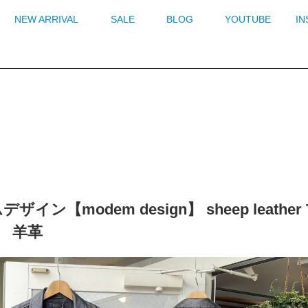
NEW ARRIVAL
SALE
BLOG
YOUTUBE
I
ザイン【modem design】 sheep leather
 羊革