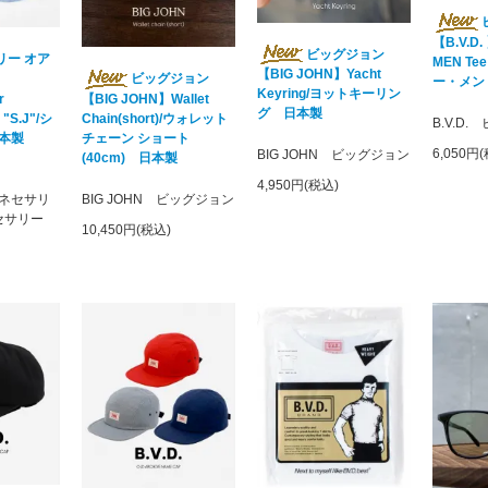
【B.V.D
ビッグジョン
リー オア
MEN T
【BIG JOHN】Yacht
ビッグジョン
ー・メン
Keyring/ヨットキーリン
r
【BIG JOHN】Wallet
グ 日本製
"S.J"/シ
Chain(short)/ウォレット
B.V.D
本製
チェーン ショート
6,050円
BIG JOHN ビッグジョン
(40cm) 日本製
4,950円(税込)
y ネセサリ
BIG JOHN ビッグジョン
セサリー
10,450円(税込)