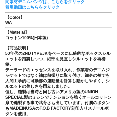
同素材デニムパンツは、こちらをクリック
着用動画はこちらをクリック
【Color】
WA
【Material】
コットン100%(日本製)
【商品説明】
50年代の2NDTYPEJKをベースに伝統的なボックスシル
エットを踏襲しつつ、細部を見直しシルエットを再構
築。
テーラードのエッセンスを取り入れ、作業着のデニムジ
ャケットではなく袖は前振りに取り付け、細身の袖でも
人間工学的に可動部の運動量を計算し動かしやすく、シ
ルエットの美しさを両立しました。
但し、縫製は当時と同じ古いアメリカ製のUNION
SPECIAL製のミシンでテンションを強くオールコットン
糸で縫製する事で武骨さも出しています。付属のボタン
もMADEINUSAのF.O.B FACTORY刻印入りスチールボ
タンを使用。