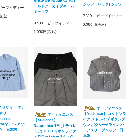
ARCHIVE NAME CAP/オ
シャツ パックTシャツ
ールドアーカイブネーム
. ビーブイディー
キャップ
B.V.D. ビーブイディー
(税込)
B.V.D. ビーブイディー
6,380円(税込)
6,050円(税込)
ネセサリー オア
オーディエンス
サリー
【Audience】 コットンラ
オーディエンス
ary or
イク ストライプ ボタンダ
【Audience】
sary】"S.J"/シ
ウン ボクシーAライン ハ
Naturemier TM (ナチュレ
ケ 日本製
ーフスリーブシャツ 日
ミア) TECH リネンライク
本製
トロワッシャー 2タック