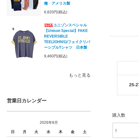
種 アメリカ製
6,820円(税込)
ユニゾンスペシャル
5
【Unison Special】FAKE
REVERSIBLE
TEE(JOHNS)/フェイクリバ
ーシブルTシャツ 日本製
9,460円(税込)
もっと見る
25-
営業日カレンダー
購入数
2026年8月
日
月
火
水
木
金
土