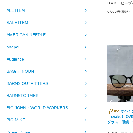
B.V.D. ビー
ALL ITEM
6,050円(税込)
SALE ITEM
AMERICAN NEEDLE
anapau
Audience
BAGn'n'NOUN
BARNS OUTFITTERS
BARNSTORMER
BIG JOHN・WORLD WORKERS
オベイ
【ovake】 OVK
BIG MIKE
グラス 眼鏡 
Brown Brown