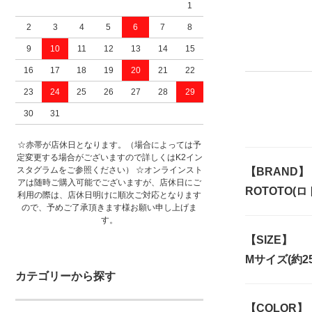
1
2
3
4
5
6
7
8
9
10
11
12
13
14
15
16
17
18
19
20
21
22
23
24
25
26
27
28
29
30
31
☆赤帯が店休日となります。（場合によっては予
定変更する場合がございますので詳しくはK2イン
スタグラムをご参照ください） ☆オンラインスト
【BRAND】
アは随時ご購入可能でございますが、店休日にご
ROTOTO(ロ
利用の際は、店休日明けに順次ご対応となります
ので、予めご了承頂きます様お願い申し上げま
す。
【SIZE】
Mサイズ(約25
カテゴリーから探す
【COLOR】