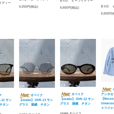
B.V.D. ビーブイディー
ブイディー
B.V.D
6,050円(税込)
6,600円(税込)
6,600円
アンネセ
オベイク
ク
オベイク
【Necess
【ovake】 OVK-12 サン
-11 サン
【ovake】 OVK-13 サン
Unneces
グラス 眼鏡 チタン
チタン
グラス 眼鏡 チタン
ャツジャ
ovake オベイク