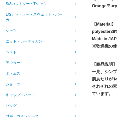
S/Sカットソー・Tシャツ
Orange/Purp
L/Sカットソー・スウェット・パー
カ
【Material】
シャツ
polyester39
Made in JAP
ニット・カーディガン
※乾燥機の使
ベスト
アウター
【商品説明】
一見、シンプ
ボトムス
肌あたりがや
ショーツ
それぞれの素
ています。
キャップ・ハット
バッグ
財布・コインケース