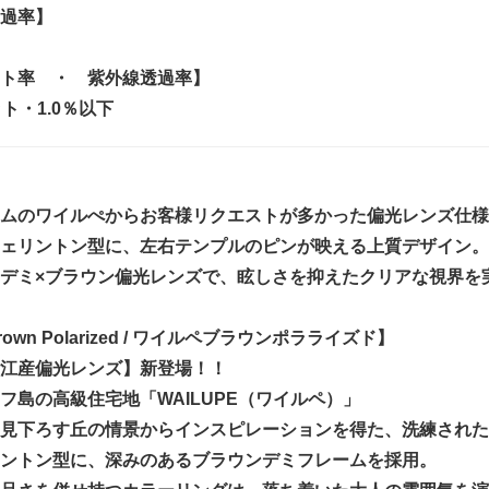
過率】
ト率 ・ 紫外線透過率】
ト・1.0％以下
ムのワイルぺからお客様リクエストが多かった偏光レンズ仕様
ェリントン型に、左右テンプルのピンが映える上質デザイン。
デミ×ブラウン偏光レンズで、眩しさを抑えたクリアな視界を
 Brown Polarized / ワイルペブラウンポラライズド】
江産偏光レンズ】新登場！！
フ島の高級住宅地「WAILUPE（ワイルペ）」
見下ろす丘の情景からインスピレーションを得た、洗練された
ントン型に、深みのあるブラウンデミフレームを採用。