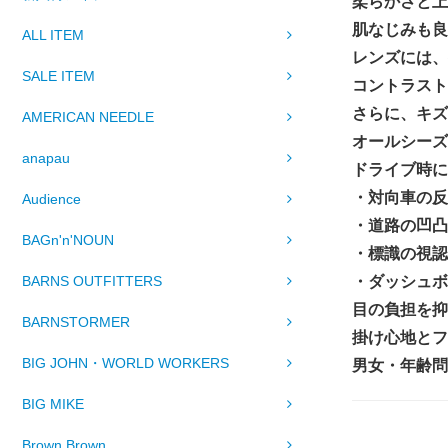
柔らかさと上
肌なじみも良
ALL ITEM
レンズには、
SALE ITEM
コントラスト
さらに、キズ
AMERICAN NEEDLE
オールシーズ
anapau
ドライブ時に
・対向車の反
Audience
・道路の凹凸
BAGn'n'NOUN
・標識の視認
・ダッシュボ
BARNS OUTFITTERS
目の負担を抑
BARNSTORMER
掛け心地とフ
BIG JOHN・WORLD WORKERS
男女・年齢問
BIG MIKE
Brown Brown