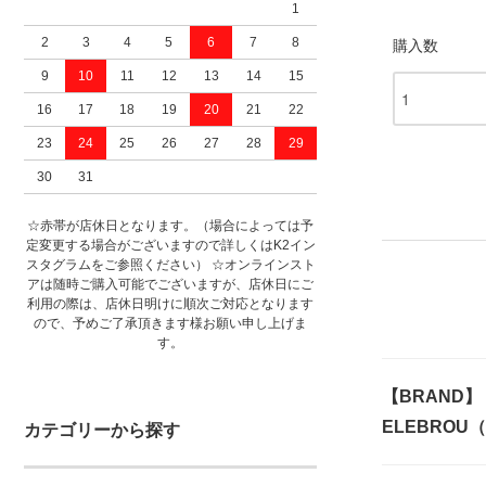
1
2
3
4
5
6
7
8
購入数
9
10
11
12
13
14
15
16
17
18
19
20
21
22
23
24
25
26
27
28
29
30
31
☆赤帯が店休日となります。（場合によっては予
定変更する場合がございますので詳しくはK2イン
スタグラムをご参照ください） ☆オンラインスト
アは随時ご購入可能でございますが、店休日にご
利用の際は、店休日明けに順次ご対応となります
ので、予めご了承頂きます様お願い申し上げま
す。
【BRAND】
ELEBROU
カテゴリーから探す