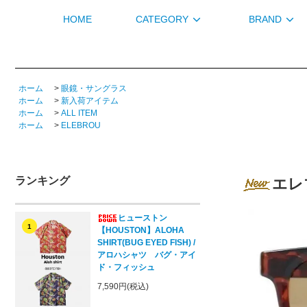
HOME
CATEGORY
BRAND
ホーム
>
眼鏡・サングラス
ホーム
>
新入荷アイテム
ホーム
>
ALL ITEM
ホーム
>
ELEBROU
ランキング
エレブ
ヒューストン
1
【HOUSTON】ALOHA
SHIRT(BUG EYED FISH) /
アロハシャツ バグ・アイ
ド・フィッシュ
7,590円(税込)