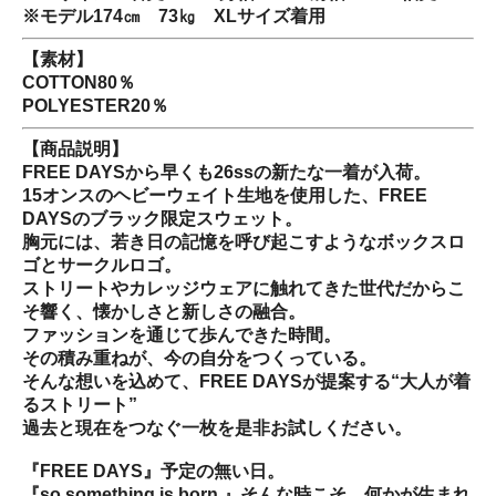
※モデル174㎝ 73㎏ XLサイズ着用
【素材】
COTTON80％
POLYESTER20％
【商品説明】
FREE DAYSから早くも26ssの新たな一着が入荷。
15オンスのヘビーウェイト生地を使用した、FREE
DAYSのブラック限定スウェット。
胸元には、若き日の記憶を呼び起こすようなボックスロ
ゴとサークルロゴ。
ストリートやカレッジウェアに触れてきた世代だからこ
そ響く、懐かしさと新しさの融合。
ファッションを通じて歩んできた時間。
その積み重ねが、今の自分をつくっている。
そんな想いを込めて、FREE DAYSが提案する“大人が着
るストリート”
過去と現在をつなぐ一枚を是非お試しください。
『FREE DAYS』予定の無い日。
『so something is born.』そんな時こそ、何かが生まれ