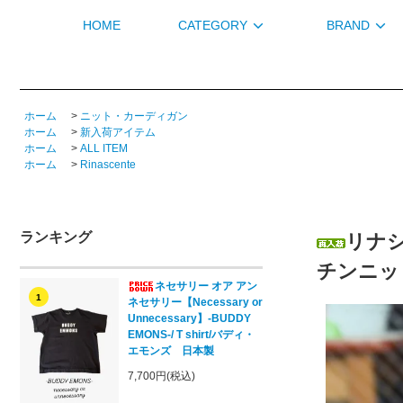
HOME
CATEGORY
BRAND
ホーム
>
ニット・カーディガン
ホーム
>
新入荷アイテム
ホーム
>
ALL ITEM
ホーム
>
Rinascente
ランキング
リナシェ
チンニッ
ネセサリー オア アン
1
ネセサリー【Necessary or
Unnecessary】-BUDDY
EMONS-/ T shirt/バディ・
エモンズ 日本製
7,700円(税込)