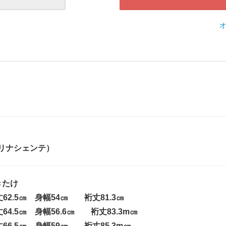
te(リナシェンテ）
きたけ
丈62.5㎝ 身幅54㎝ 裄丈81.3㎝
丈64.5㎝ 身幅56.6㎝ 裄丈83.3m㎝
丈66.5㎝ 身幅59㎝ 裄丈85.3m㎝