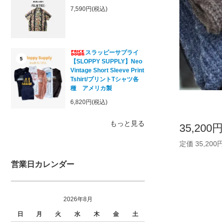
7,590円(税込)
スラッピーサプライ
5
【SLOPPY SUPPLY】Neo
Vintage Short Sleeve Print
Tshirt/プリントTシャツ各
種 アメリカ製
6,820円(税込)
もっと見る
35,200
定価 35,200
営業日カレンダー
2026年8月
日
月
火
水
木
金
土