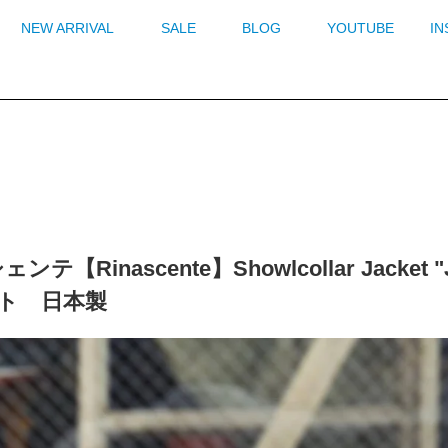
NEW ARRIVAL
SALE
BLOG
YOUTUBE
I
ンテ【Rinascente】Showlcollar Ja
ト 日本製