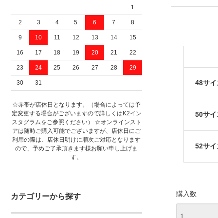
1
2
3
4
5
6
7
8
9
10
11
12
13
14
15
16
17
18
19
20
21
22
23
24
25
26
27
28
29
48サイ
30
31
☆赤帯が店休日となります。（場合によっては予
定変更する場合がございますので詳しくはK2イン
50サイ
スタグラムをご参照ください） ☆オンラインスト
アは随時ご購入可能でございますが、店休日にご
利用の際は、店休日明けに順次ご対応となります
52サイ
ので、予めご了承頂きます様お願い申し上げま
す。
購入数
カテゴリーから探す