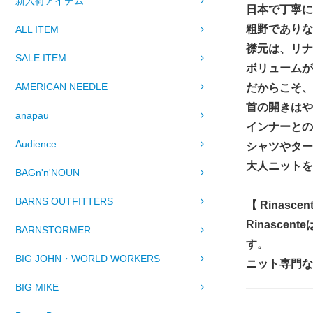
新入荷アイテム
日本で丁寧に
粗野でありな
ALL ITEM
襟元は、リナ
SALE ITEM
ボリュームが
AMERICAN NEEDLE
だからこそ、
首の開きは
anapau
インナーとの
Audience
シャツやター
大人ニットを
BAGn'n'NOUN
BARNS OUTFITTERS
【 Rinasc
Rinasc
BARNSTORMER
す。
BIG JOHN・WORLD WORKERS
ニット専門な
BIG MIKE