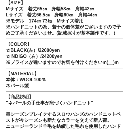
【SIZE】
Mサイズ 着丈65㎝ 身幅58㎝ 肩幅42㎝
Lサイズ 着丈66.5㎝ 身幅60㎝ 肩幅44㎝
※モデル 174㎝ 73㎏ Mサイズ着用
※ハンドニットの為、若干の個体差がございますので予
めご了承くださいませ。(記載採寸が基本製作です。）
【COLOR】
☆BLACK(左）/22000yen
☆INDIGO（右）/24200yen
※プライスが違いますのでお気を付けくださいm(__)m
【MATERIAL】
本体：WOOL100％
ネパール製
【商品説明】
”ネパールの手仕事が息づくハンドニット”
毎シーズンブレイクするスロウハンズのハンドニットベ
ストが今シーズンも新たなカラーを交えて新入荷。
ニュージーランド羊毛を紡績した毛糸を使用したハンド