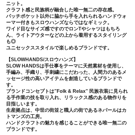
ニット。
クラフト感と民族柄が融合した唯一無二の存在感。
パッチポケット以外に脇から手を入れられるハンドウォ
ーマー付きもスロウハンズならではなギミック。
ワイド目なサイズ感ですのでロンTやシャツはもちろ
ん、ライトアウターなどの上から着用するスタイリング
も◎
ユニセックススタイルで楽しめるブランドです。
【SLOWHANDS/スロウハンズ】
SLOW HANDSは手仕事をテーマに天然素材を使用し、
手編み、手織り、手刺繍にこだわった、人間力のあるメ
ッセージ性の高いアイテムを創造しているブランドで
す。
ブランドコンセプトは”Folk & Relax” 民族衣装に見られ
る手作業の技を取り入れ、リラックス感のある物作りを
目指しいます。
生産拠点は、中世の街並と職人の街であるネパールはカ
トマンズの工房。
ハンドクラフトの魅力を感じることができる唯一無二の
ブランドです。