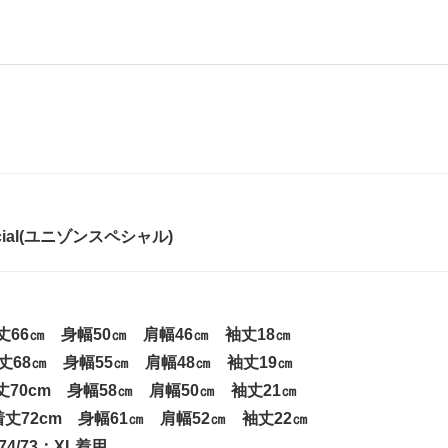
pecial(ユニゾンスペシャル)
丈66㎝ 身幅50㎝ 肩幅46㎝ 袖丈18㎝
丈68㎝ 身幅55㎝ 肩幅48㎝ 袖丈19㎝
70cm 身幅58㎝ 肩幅50㎝ 袖丈21㎝
丈72cm 身幅61㎝ 肩幅52㎝ 袖丈22㎝
4/73：XL着用