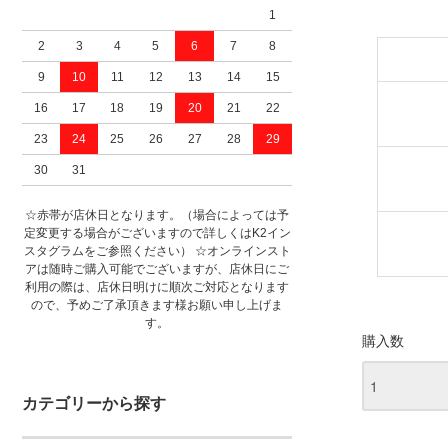
1
2
3
4
5
6
7
8
9
10
11
12
13
14
15
16
17
18
19
20
21
22
23
24
25
26
27
28
29
30
31
☆赤帯が店休日となります。（場合によっては予
定変更する場合がございますので詳しくはK2イン
スタグラムをご参照ください） ☆オンラインスト
アは随時ご購入可能でございますが、店休日にご
利用の際は、店休日明けに順次ご対応となります
ので、予めご了承頂きます様お願い申し上げま
す。
購入数
カテゴリーから探す