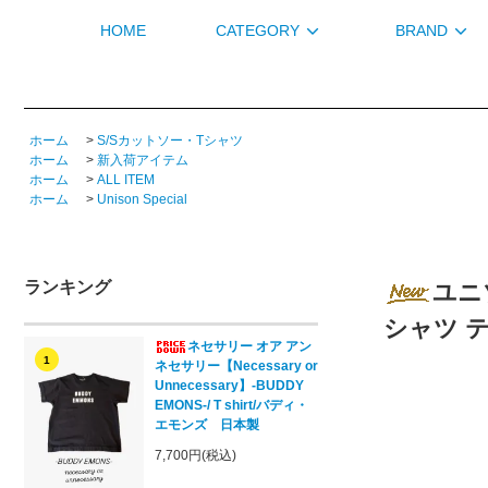
HOME
CATEGORY
BRAND
ホーム
>
S/Sカットソー・Tシャツ
ホーム
>
新入荷アイテム
ホーム
>
ALL ITEM
ホーム
>
Unison Special
ランキング
ユニゾ
シャツ 
ネセサリー オア アン
1
ネセサリー【Necessary or
Unnecessary】-BUDDY
EMONS-/ T shirt/バディ・
エモンズ 日本製
7,700円(税込)