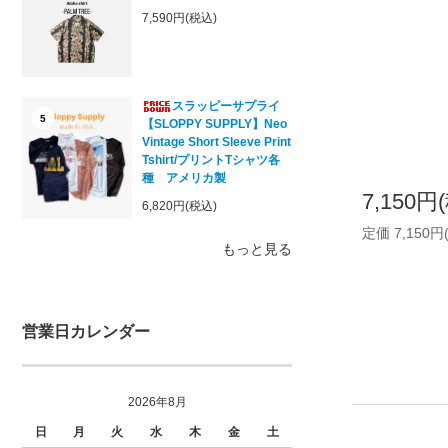
7,590円(税込)
スラッピーサプライ
5
【SLOPPY SUPPLY】Neo
Vintage Short Sleeve Print
Tshirt/プリントTシャツ各
種 アメリカ製
7,150円
6,820円(税込)
定価 7,150円
もっと見る
営業日カレンダー
2026年8月
日
月
火
水
木
金
土