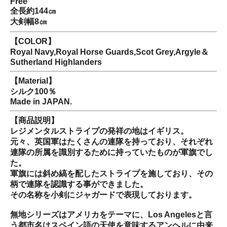
Free
全長約144㎝
大剣幅8㎝
【COLOR】
Royal Navy,Royal Horse Guards,Scot Grey,Argyle＆
Sutherland Highlanders
【Material】
シルク100％
Made in JAPAN.
【商品説明】
レジメンタルストライプの発祥の地はイギリス。
元々、英国軍はたくさんの連隊を持っており、それぞれ
連隊の所属を識別するために持っていたものが軍旗でし
た。
軍旗には斜め縞を配したストライプを施しており、その
柄で連隊を認識する事ができました。
その名称を小剣にジャガードで表現しております。
無地シリーズはアメリカをテーマに、Los Angelesと言
う都市名はスペイン語の天使を意味するアンヘルに由来