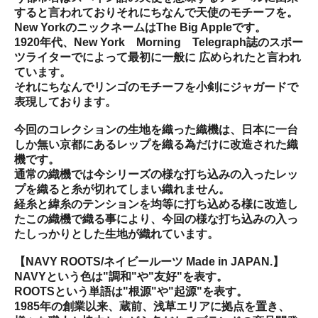
すると言われておりそれにちなんで天使のモチーフを。
New YorkのニックネームはThe Big Appleです。
1920年代、New York Morning Telegraph誌のスポー
ツライターでによって最初に一般に 広められたと言われ
ています。
それにちなんでリンゴのモチーフを小剣にジャガードで
表現しております。
今回のコレクションの生地を織った織機は、日本に一台
しか無い京都にあるレップを織る為だけに改造された織
機です。
通常の織機では今シリーズの様な打ち込みの入ったレッ
プを織ると糸が切れてしまい織れません。
経糸と緯糸のテンションを均等に打ち込める様に改造し
たこの織機で織る事により、今回の様な打ち込みの入っ
たしっかりとした生地が織れています。
【NAVY ROOTS/ネイビールーツ Made in JAPAN.】
NAVYという色は"調和"や"友好"を表す。
ROOTSという単語は"根源"や"起源"を表す。
1985年の創業以来、蔵前、浅草エリアに拠点を置き、