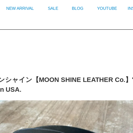
NEW ARRIVAL
SALE
BLOG
YOUTUBE
I
シャイン【MOON SHINE LEATHER Co.】"
n USA.