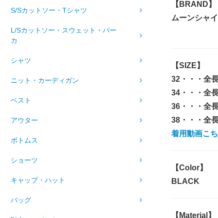
【BRAND】
S/Sカットソー・Tシャツ
ムーンシャイン
L/Sカットソー・スウェット・パー
カ
シャツ
【SIZE】
32・・・全長1
ニット・カーディガン
34・・・全長
ベスト
36・・・全長
38・・・全長1
アウター
着用動画こち
ボトムス
ショーツ
【Color】
キャップ・ハット
BLACK
バッグ
【Material】