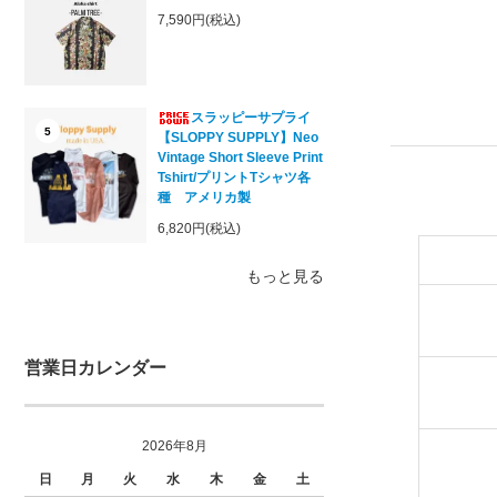
7,590円(税込)
スラッピーサプライ
5
【SLOPPY SUPPLY】Neo
Vintage Short Sleeve Print
Tshirt/プリントTシャツ各
種 アメリカ製
6,820円(税込)
もっと見る
営業日カレンダー
2026年8月
日
月
火
水
木
金
土