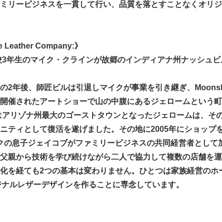
ミリービジネスを一貫して行い、品質を落とすことなくオリジ
 Leather Company:》
高校3年生のマイク・クラインが故郷のインディアナ州ナッシュ
2年後、師匠ビルは引退しマイクが事業を引き継ぎ、Moonshine 
開催されたアートショーで山の中腹にあるジェロームという町
にはアリゾナ州最大のゴーストタウンとなったジェロームは、その
ニティとして復活を遂げました。その地に2005年にショップ
マイクの息子ジェイコブがファミリービジネスの共同経営者として
父親から技術を学び続けながら二人で協力して複数の店舗を運
化を経ても2つの基本は変わりません。ひとつは家族経営のホーム
ジナルレザーデザインを作ることに専念しています。