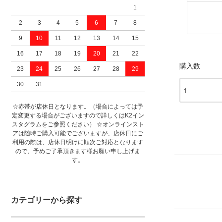
1
2
3
4
5
6
7
8
9
10
11
12
13
14
15
16
17
18
19
20
21
22
購入数
23
24
25
26
27
28
29
30
31
☆赤帯が店休日となります。（場合によっては予
定変更する場合がございますので詳しくはK2イン
スタグラムをご参照ください） ☆オンラインスト
アは随時ご購入可能でございますが、店休日にご
利用の際は、店休日明けに順次ご対応となります
ので、予めご了承頂きます様お願い申し上げま
す。
カテゴリーから探す