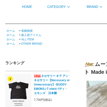
HOME
CATEGORY
BRAND
ホーム
>
装飾雑貨
ホーム
>
新入荷アイテム
ホーム
>
ALL ITEM
ホーム
>
OTHER BRAND
ランキング
ムーン
ト Made i
ネセサリー オア アン
1
ネセサリー【Necessary or
Unnecessary】-BUDDY
EMONS-/ T shirt/バディ・
エモンズ 日本製
7,700円(税込)