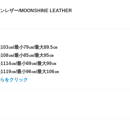
レザー/MOONSHINE LEATHER
03㎝/最小79㎝/最大89.5㎝
108㎝/最小85㎝/最大95㎝
1114㎝/最小89㎝/最大99㎝
119㎝/最小96㎝/最大106㎝
らをクリック