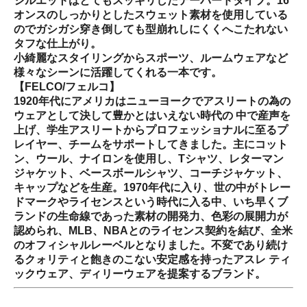
シルエットはとてもスッキリしたテーパードタイプ。16
オンスのしっかりとしたスウェット素材を使用している
のでガシガシ穿き倒しても型崩れしにくくへこたれない
タフな仕上がり。
小綺麗なスタイリングからスポーツ、ルームウェアなど
様々なシーンに活躍してくれる一本です。
【FELCO/フェルコ】
1920年代にアメリカはニューヨークでアスリートの為の
ウェアとして決して豊かとはいえない時代の 中で産声を
上げ、学生アスリートからプロフェッショナルに至るプ
レイヤー、チームをサポートしてきました。主にコット
ン、ウール、ナイロンを使用し、Tシャツ、レターマン
ジャケット、ベースボールシャツ、コーチジャケット、
キャップなどを生産。1970年代に入り、世の中がトレー
ドマークやライセンスという時代に入る中、いち早くブ
ランドの生命線であった素材の開発力、色彩の展開力が
認められ、MLB、NBAとのライセンス契約を結び、全米
のオフィシャルレーベルとなりました。不変であり続け
るクォリティと飽きのこない安定感を持ったアスレ ティ
ックウェア、ディリーウェアを提案するブランド。