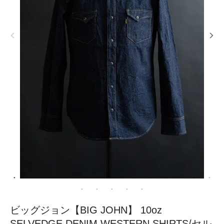
ビッグジョン【BIG JOHN】 10oz
SELVEDGE DENIM WESTERN SHIRTS/セル