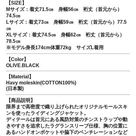
【SIZE】
Mサイズ：着丈71.5㎝ 身幅56㎝ 裄丈（首元から）
74.5㎝
Lサイズ：着丈73㎝ 身幅59㎝ 裄丈（首元から）77.5
㎝
XLサイズ：着丈74.5㎝ 身幅62㎝ 裄丈（首元から）
78.5㎝
※モデル身長174cm体重72kg サイズL着用
【Color】
OLIVE.BLACK
【Material】
Havy moleskin(COTTON100%)
(日本製)
【商品説明】
限界まで高密度で織り上げられたオリジナルモールスキ
ンを使ったライディングジャケット。
ディテールは首元にある風防対策のチンストラップや動
きやすさを追求したラグランスリーブ仕様、胸の位置に
あるハンドオンポケットや脇下のベンチレーションなど