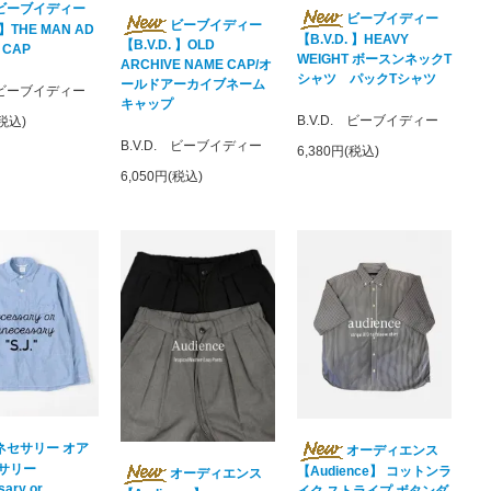
ビーブイディー
ビーブイディー
ビーブイディー
 】THE MAN AD
【B.V.D. 】HEAVY
【B.V.D. 】OLD
 CAP
WEIGHT ボースンネックT
ARCHIVE NAME CAP/オ
シャツ パックTシャツ
ールドアーカイブネーム
. ビーブイディー
キャップ
B.V.D. ビーブイディー
(税込)
B.V.D. ビーブイディー
6,380円(税込)
6,050円(税込)
ネセサリー オア
オーディエンス
サリー
【Audience】 コットンラ
オーディエンス
ary or