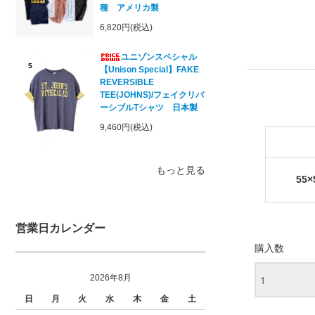
種 アメリカ製
6,820円(税込)
ユニゾンスペシャル
5
【Unison Special】FAKE
REVERSIBLE
TEE(JOHNS)/フェイクリバ
ーシブルTシャツ 日本製
9,460円(税込)
もっと見る
55×
営業日カレンダー
購入数
2026年8月
日
月
火
水
木
金
土