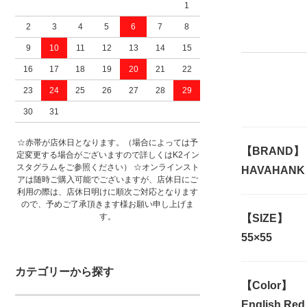
1
2
3
4
5
6
7
8
9
10
11
12
13
14
15
16
17
18
19
20
21
22
23
24
25
26
27
28
29
30
31
☆赤帯が店休日となります。（場合によっては予
【BRAND】
定変更する場合がございますので詳しくはK2イン
スタグラムをご参照ください） ☆オンラインスト
HAVAHAN
アは随時ご購入可能でございますが、店休日にご
利用の際は、店休日明けに順次ご対応となります
ので、予めご了承頂きます様お願い申し上げま
す。
【SIZE】
55×55
カテゴリーから探す
【Color】
English Red.