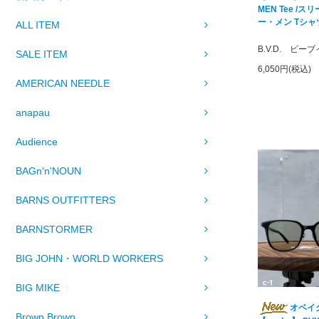
MEN Tee /
ー・メン Tシャ
ALL ITEM
B.V.D. ビー
SALE ITEM
6,050円(税込)
AMERICAN NEEDLE
anapau
Audience
BAGn'n'NOUN
BARNS OUTFITTERS
BARNSTORMER
BIG JOHN・WORLD WORKERS
BIG MIKE
オベイ
Brown Brown