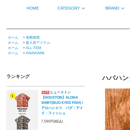
HOME
CATEGORY
BRAND
ホーム
>
装飾雑貨
ホーム
>
新入荷アイテム
ホーム
>
ALL ITEM
ホーム
>
HAVAHANK
ランキング
ハバハンク【
ヒューストン
1
【HOUSTON】ALOHA
SHIRT(BUG EYED FISH) /
アロハシャツ バグ・アイ
ド・フィッシュ
7,590円(税込)