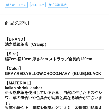
新入荷アイテム
ALL ITEM
池之端銀革店
商品の説明
【BRAND】
池之端銀革店（Cramp）
【Size】
縦7cm.横10cm.厚さ2cm.ストラップ全長約120cm
【Color】
GRAY.RED.YELLOW.CHOCO.NAVY（BLUE).BLACK
【MATERIAL】
Italian shrink leather
※天然皮革を使用しているため、自然に生じたキズやシ
ワ、革の風合いや色具合が写真と異なる場合がございま
す。
※革の特性上、摩擦や湿気などにより、衣服等に移染す