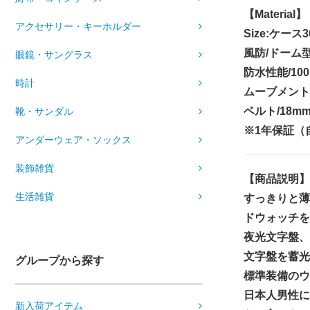
【Material】
アクセサリー・キーホルダー
Size:ケース
風防/ドーム
眼鏡・サングラス
防水性能/10
時計
ムーブメント
ベルト/18
靴・サンダル
※1年保証（
アンダーウェア・ソックス
装飾雑貨
【商品説明】
生活雑貨
すっきりと薄
ドウォッチを
夜光文字盤、
文字盤を蓄光
グループから探す
標準装備のウ
日本人男性に
新入荷アイテム