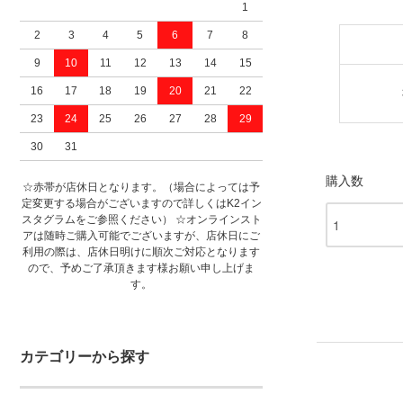
1
2
3
4
5
6
7
8
9
10
11
12
13
14
15
16
17
18
19
20
21
22
23
24
25
26
27
28
29
30
31
購入数
☆赤帯が店休日となります。（場合によっては予
定変更する場合がございますので詳しくはK2イン
スタグラムをご参照ください） ☆オンラインスト
アは随時ご購入可能でございますが、店休日にご
利用の際は、店休日明けに順次ご対応となります
ので、予めご了承頂きます様お願い申し上げま
す。
カテゴリーから探す