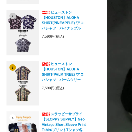
ヒューストン
2
【HOUSTON】ALOHA
SHIRT(PINEAPPLE) /アロ
ハシャツ パイナップル
7,590円(税込)
ヒューストン
3
【HOUSTON】ALOHA
SHIRT(PALM TREE) /アロ
ハシャツ パームツリー
7,590円(税込)
スラッピーサプライ
4
【SLOPPY SUPPLY】Neo
Vintage Short Sleeve Print
Tshirt/プリントTシャツ各