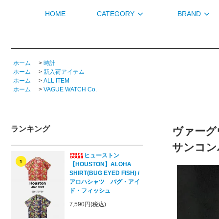
HOME
CATEGORY
BRAND
ホーム
>
時計
ホーム
>
新入荷アイテム
ホーム
>
ALL ITEM
ホーム
>
VAGUE WATCH Co.
ランキング
ヴァーグウォ
サンコ
ヒューストン
1
【HOUSTON】ALOHA
SHIRT(BUG EYED FISH) /
アロハシャツ バグ・アイ
ド・フィッシュ
7,590円(税込)