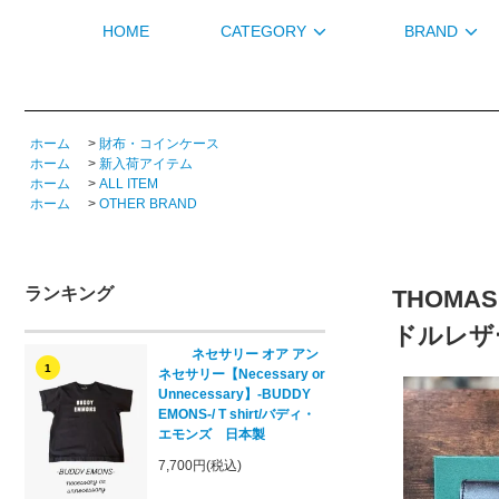
HOME
CATEGORY
BRAND
ホーム
>
財布・コインケース
ホーム
>
新入荷アイテム
ホーム
>
ALL ITEM
ホーム
>
OTHER BRAND
ランキング
THOMAS
ドルレザ
ネセサリー オア アン
1
ネセサリー【Necessary or
Unnecessary】-BUDDY
EMONS-/ T shirt/バディ・
エモンズ 日本製
7,700円(税込)