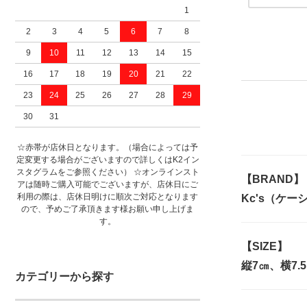
1
2
3
4
5
6
7
8
9
10
11
12
13
14
15
16
17
18
19
20
21
22
23
24
25
26
27
28
29
30
31
☆赤帯が店休日となります。（場合によっては予
定変更する場合がございますので詳しくはK2イン
スタグラムをご参照ください） ☆オンラインスト
【BRAND】
アは随時ご購入可能でございますが、店休日にご
利用の際は、店休日明けに順次ご対応となります
Kc's（ケー
ので、予めご了承頂きます様お願い申し上げま
す。
【SIZE】
縦7㎝、横7.
カテゴリーから探す