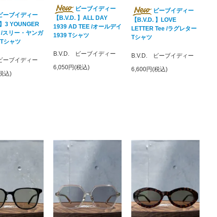
ビーブイディー
ビーブイディー
ビーブイディー
【B.V.D. 】ALL DAY
【B.V.D. 】LOVE
. 】3 YOUNGER
1939 AD TEE /オールデイ
LETTER Tee /ラグレター
ee /スリー・ヤンガ
1939 Tシャツ
Tシャツ
 Tシャツ
B.V.D. ビーブイディー
B.V.D. ビーブイディー
. ビーブイディー
6,050円(税込)
6,600円(税込)
(税込)