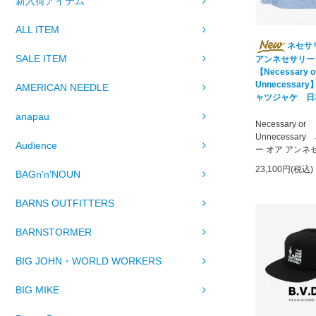
新入荷アイテム
ALL ITEM
ネセサ
SALE ITEM
アンネセサリー
【Necessary o
Unnecessary】
AMERICAN NEEDLE
ャツジャケ 日
anapau
Necessary or
Unnecessar
Audience
ー オア アンネ
23,100円(税込)
BAGn'n'NOUN
BARNS OUTFITTERS
BARNSTORMER
BIG JOHN・WORLD WORKERS
BIG MIKE