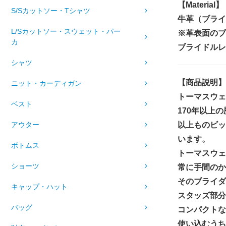
【Material】
S/Sカットソー・Tシャツ
牛革（ブライド
L/Sカットソー・スウェット・パー
※革表面のブ
カ
ブライドルレ
シャツ
【商品説明】
ニット・カーディガン
トーマスウェ
ベスト
170年以上
以上ものビッ
アウター
います。
ボトムス
トーマスウェ
ショーツ
常に手間のか
そのブライダ
キャップ・ハット
スタッズ部分
バッグ
コンパクトな
使い込むうち