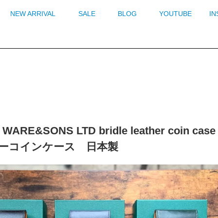
NEW ARRIVAL
SALE
BLOG
YOUTUBE
I
 WARE&SONS LTD bridle leather co
ーコインケース 日本製