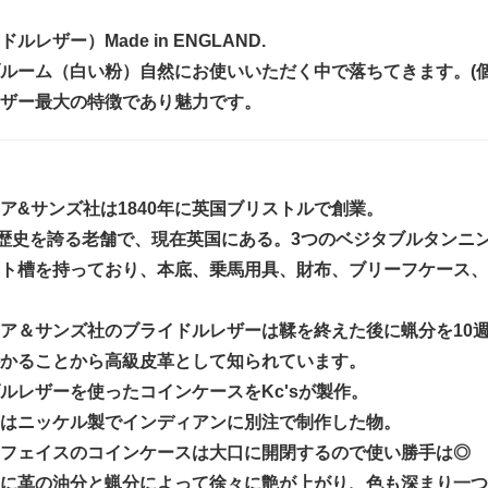
ルレザー）Made in ENGLAND.
ルーム（白い粉）自然にお使いいただく中で落ちてきます。(
ザー最大の特徴であり魅力です。
ア&サンズ社は1840年に英国ブリストルで創業。
の歴史を誇る老舗で、現在英国にある。3つのベジタブルタンニ
ト槽を持っており、本底、乗馬用具、財布、ブリーフケース、
ア＆サンズ社のブライドルレザーは鞣を終えた後に蝋分を10
かることから高級皮革として知られています。
ルレザーを使ったコインケースをKc'sが製作。
はニッケル製でインディアンに別注で制作した物。
フェイスのコインケースは大口に開閉するので使い勝手は◎
に革の油分と蝋分によって徐々に艶が上がり、色も深まり一つ