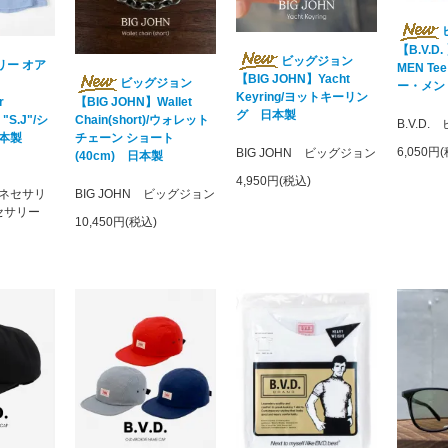
【B.V.D
ビッグジョン
リー オア
MEN T
【BIG JOHN】Yacht
ビッグジョン
ー・メン
Keyring/ヨットキーリン
r
【BIG JOHN】Wallet
グ 日本製
"S.J"/シ
Chain(short)/ウォレット
B.V.D
本製
チェーン ショート
6,050円
BIG JOHN ビッグジョン
(40cm) 日本製
4,950円(税込)
y ネセサリ
BIG JOHN ビッグジョン
セサリー
10,450円(税込)