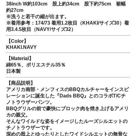
38inch W約103cm 股上約34cm 股下約75cm 裾幅
約27cm
※洗うと若干の縮が出ます。
※着用参考：174/73 着用1.2枚目（KHAKI/サイズ30）着
用3.4.5枚目（NAVY/サイズ32）
【Color】
KHAKI.NAVY
【Material】
綿65％、ポリエステル35％
日本製
【商品説明】
アメリカ南部・メンフィスのBBQカルチャーをインスピ
レーションに誕生した『Dads BBQ』とのコラボT/Cチ
ノトラウザーパンツ。
BBQグリルの前で豪快にブロック肉を焼き上げるアメリ
カの親父。
そんなワイルドな姿をイメージしたルーズシルエットの
チノトラウザーです。
深めの股上とゆったりとしたワイドシルエットの無骨な