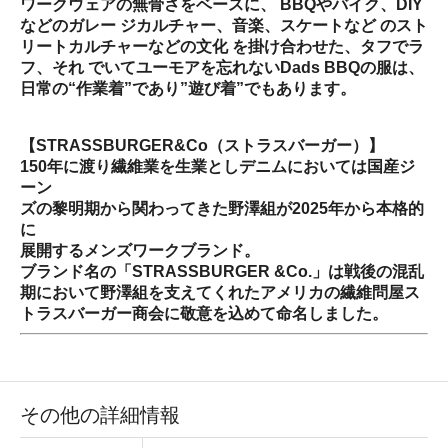
ワークウェアの無骨さをベースに、 BBQやバイク、DIY
などのガレー ジカルチャー、音楽、スケートなど のスト
リートカルチャーなどの文化 を掛け合わせた、タフでラ
フ、それ でいてユーモアを忘れないDads BBQの服は、
日常の“作業着”であり”遊び着”でもあります。
【STRASSBURGER&Co（ストラスバーガー）】
150年に渡り繊維業を生業としデニムにおいては国産ジ
ーン
ズの黎明期から関わってきた野澤組が2025年から本格的
に
展開するメンズワークブランド。
ブランド名の「STRASSBURGER &Co.」は戦後の混乱
期において野澤組を支えてくれたアメリカの繊維問屋ス
トラスバーガー商会に敬意を込めて命名しました。
その他の詳細情報