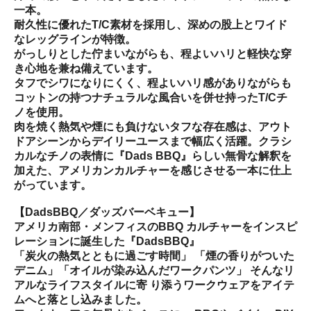
一本。
耐久性に優れたT/C素材を採用し、深めの股上とワイド
なレッグラインが特徴。
がっしりとした佇まいながらも、程よいハリと軽快な穿
き心地を兼ね備えています。
タフでシワになりにくく、程よいハリ感がありながらも
コットンの持つナチュラルな風合いを併せ持ったT/Cチ
ノを使用。
肉を焼く熱気や煙にも負けないタフな存在感は、アウト
ドアシーンからデイリーユースまで幅広く活躍。クラシ
カルなチノの表情に『Dads BBQ』らしい無骨な解釈を
加えた、アメリカンカルチャーを感じさせる一本に仕上
がっています。
【DadsBBQ／ダッズバーベキュー】
アメリカ南部・メンフィスのBBQ カルチャーをインスピ
レーションに誕生した『DadsBBQ』
「炭火の熱気とともに過ごす時間」 「煙の香りがついた
デニム」「オイルが染み込んだワークパンツ」 そんなリ
アルなライフスタイルに寄 り添うワークウェアをアイテ
ムへと落とし込みました。