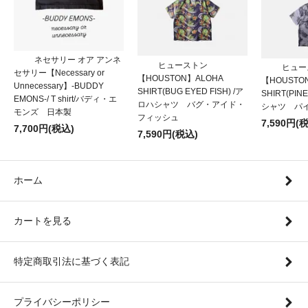
ネセサリー オア アンネ
ヒューストン
ヒュー
セサリー【Necessary or
【HOUSTON】ALOHA
【HOUSTO
Unnecessary】-BUDDY
SHIRT(BUG EYED FISH) /ア
SHIRT(PIN
EMONS-/ T shirt/バディ・エ
ロハシャツ バグ・アイド・
シャツ パ
モンズ 日本製
フィッシュ
7,590円(
7,700円(税込)
7,590円(税込)
ホーム
カートを見る
特定商取引法に基づく表記
プライバシーポリシー