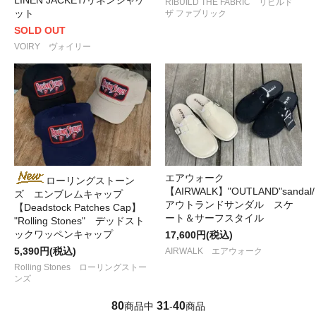
RIBUILD THE FABRIC リビルド
ット
ザ ファブリック
SOLD OUT
VOIRY ヴォイリー
エアウォーク
ローリングストーン
【AIRWALK】"OUTLAND"sandal/
ズ エンブレムキャップ
アウトランドサンダル スケ
【Deadstock Patches Cap】
ート＆サーフスタイル
"Rolling Stones" デッドスト
ックワッペンキャップ
17,600円(税込)
5,390円(税込)
AIRWALK エアウォーク
Rolling Stones ローリングストー
ンズ
80
31
40
商品中
-
商品