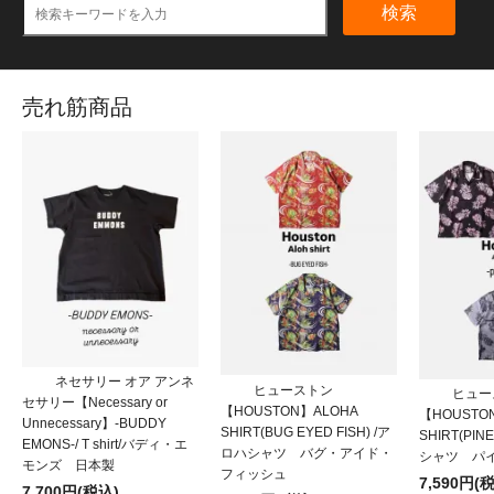
検索
売れ筋商品
ネセサリー オア アンネ
ヒューストン
ヒュー
セサリー【Necessary or
【HOUSTON】ALOHA
【HOUSTO
Unnecessary】-BUDDY
SHIRT(BUG EYED FISH) /ア
SHIRT(PIN
EMONS-/ T shirt/バディ・エ
ロハシャツ バグ・アイド・
シャツ パ
モンズ 日本製
フィッシュ
7,590円(
7,700円(税込)