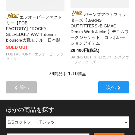
バーンズアウトフィッ
エフオービーファクト
ターズ【BARNS
リー【FOB
OUTFITTERS×BIGMAC
FACTORY】”ROCKY
Denim Work Jacket】デニムワ
SELVEDGE” WWⅡ denim
ークジャケット コラボレー
blouson/大戦モデル 日本製
ションアイテム
SOLD OUT
26,400円(税込)
FOB FACTORY エフオービーファ
BARNS OUTFITTERS バーンズアウ
クトリー
トフィッターズ
79
1
10
商品中
-
商品
前へ
次へ
ほかの商品を探す