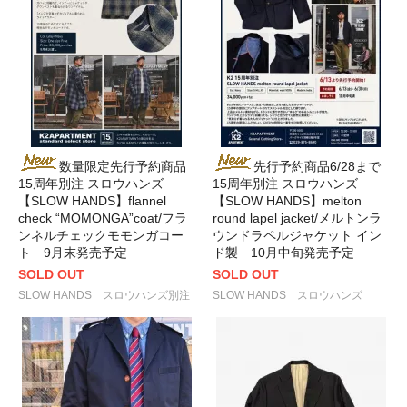
数量限定先行予約商品
先行予約商品6/28まで
15周年別注 スロウハンズ
15周年別注 スロウハンズ
【SLOW HANDS】flannel
【SLOW HANDS】melton
check “MOMONGA”coat/フラ
round lapel jacket/メルトンラ
ンネルチェックモモンガコー
ウンドラペルジャケット イン
ト 9月末発売予定
ド製 10月中旬発売予定
SOLD OUT
SOLD OUT
SLOW HANDS スロウハンズ別注
SLOW HANDS スロウハンズ